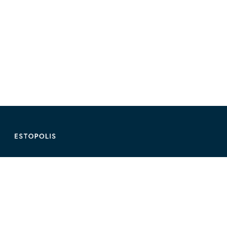
ติดต่อ Estopolis
ติดต่อลงประกาศ/หาคอนโด
095-890-2854
@estolisting
ติดต่อลงสื่อหรือพื้นที่โฆษณา