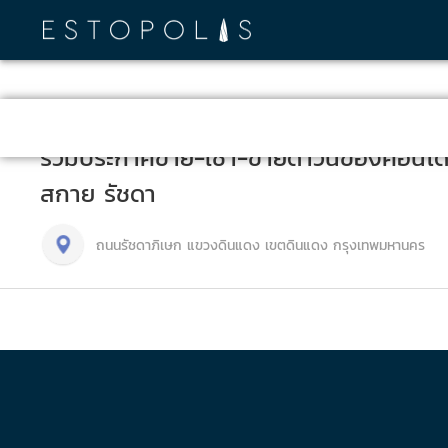
รวมประกาศขาย-เช่า-ขายดาวน์ของคอนโด
สกาย รัชดา
ถนนรัชดาภิเษก แขวงดินแดง เขตดินแดง กรุงเทพมหานคร