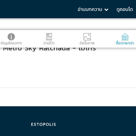
อ่านบทความ
ดูคอนโด
ข้อมูลโครงการ
อ่านรีวิว
อัลบั้มภาพ
ซื้อ/ขาย/เช่า
 Metro Sky Ratchada - เมโทร