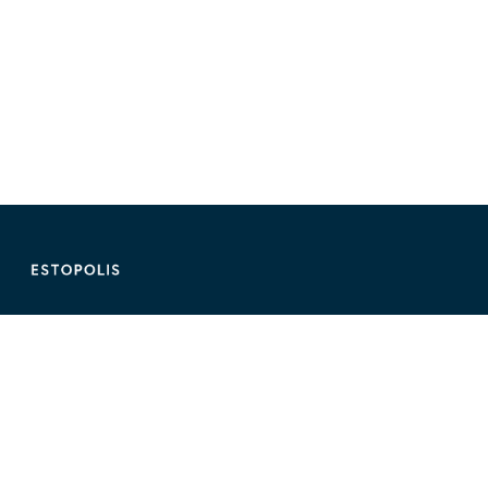
ติดต่อ Estopolis
ติดต่อลงประกาศ/หาคอนโด
095-890-2854
@estolisting
ติดต่อลงสื่อหรือพื้นที่โฆษณา
02-107-1866