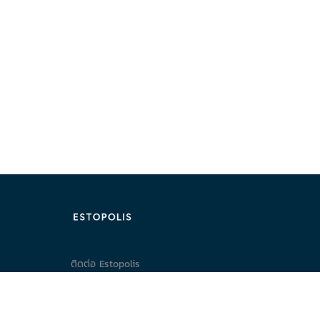
ติดต่อ Estopolis
ติดต่อลงประกาศ/หาคอนโด
095-890-2854
@estolisting