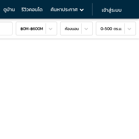
ดูบ้าน
รีวิวคอนโด
ค้นหาประกาศ
เข้าสู่ระบบ
฿0M
-
฿600M
ห้องนอน
0-500 ตร.ม.