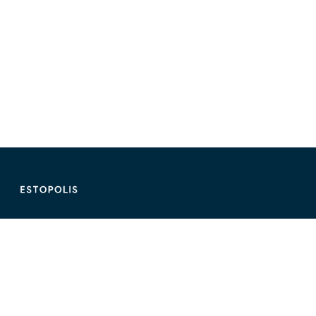
ติดต่อ Estopolis
ติดต่อลงประกาศ/หาคอนโด
095-890-2854
@estolisting
ติดต่อลงสื่อหรือพื้นที่โฆษณา