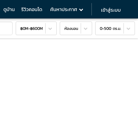
ดูบ้าน
รีวิวคอนโด
ค้นหาประกาศ
เข้าสู่ระบบ
฿0M
-
฿600M
ห้องนอน
0-500 ตร.ม.