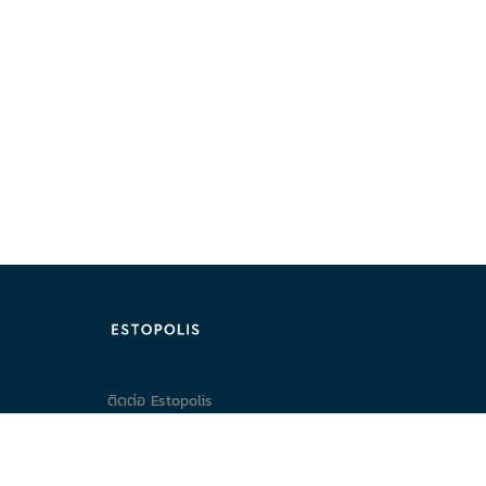
ติดต่อ Estopolis
ติดต่อลงประกาศ/หาคอนโด
095-890-2854
@estolisting