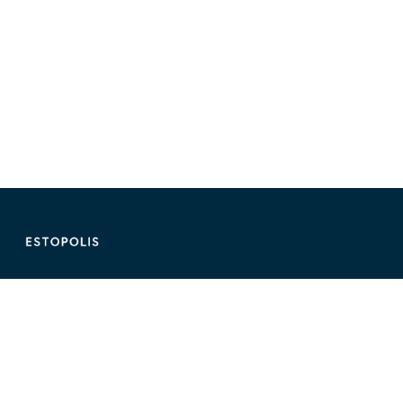
ติดต่อ Estopolis
ติดต่อลงประกาศ/หาคอนโด
095-890-2854
@estolisting
ติดต่อลงสื่อหรือพื้นที่โฆษณา