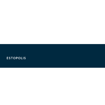
ติดต่อ Estopolis
ติดต่อลงประกาศ/หาคอนโด
095-890-2854
@estolisting
ติดต่อลงสื่อหรือพื้นที่โฆษณา
02-107-1866