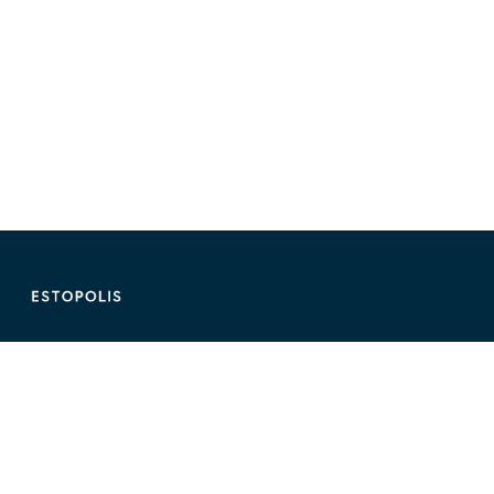
ติดต่อ Estopolis
ติดต่อลงประกาศ/หาคอนโด
095-890-2854
@estolisting
ติดต่อลงสื่อหรือพื้นที่โฆษณา