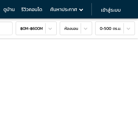
ดูบ้าน
รีวิวคอนโด
ค้นหาประกาศ
เข้าสู่ระบบ
฿0M
-
฿600M
ห้องนอน
0-500 ตร.ม.