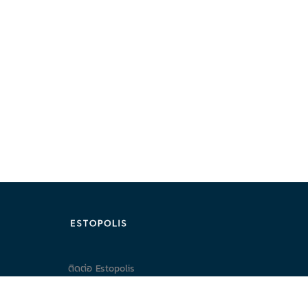
ติดต่อ Estopolis
ติดต่อลงประกาศ/หาคอนโด
095-890-2854