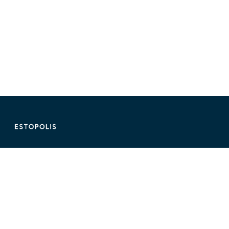
ติดต่อ Estopolis
ติดต่อลงประกาศ/หาคอนโด
095-890-2854
@estolisting
ติดต่อลงสื่อหรือพื้นที่โฆษณา
02-107-1866