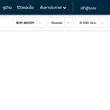
ดูบ้าน
รีวิวคอนโด
ค้นหาประกาศ
เข้าสู่ระบบ
฿0M
-
฿600M
ห้องนอน
0-500 ตร.ม.