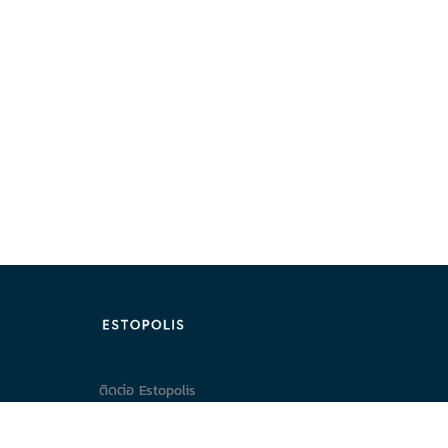
ติดต่อ Estopolis
ติดต่อลงประกาศ/หาคอนโด
095-890-2854