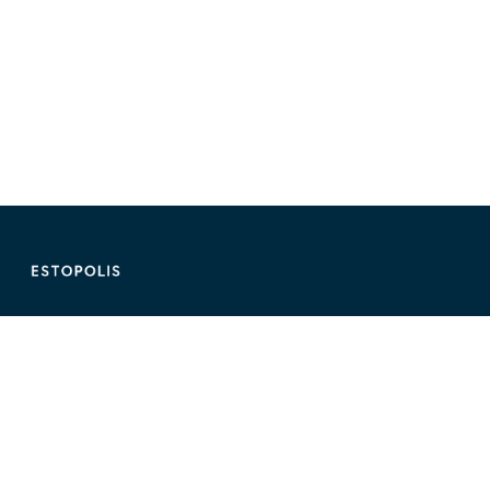
ติดต่อ Estopolis
ติดต่อลงประกาศ/หาคอนโด
095-890-2854
@estolisting
ติดต่อลงสื่อหรือพื้นที่โฆษณา
02-107-1866