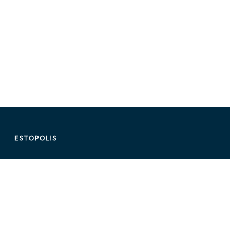
ติดต่อ Estopolis
ติดต่อลงประกาศ/หาคอนโด
095-890-2854
@estolisting
ติดต่อลงสื่อหรือพื้นที่โฆษณา