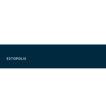
ติดต่อ Estopolis
ติดต่อลงประกาศ/หาคอนโด
095-890-2854
@estolisting
ติดต่อลงสื่อหรือพื้นที่โฆษณา
02-107-1866