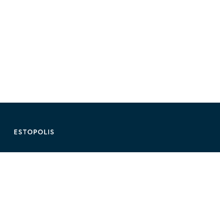
ติดต่อ Estopolis
ติดต่อลงประกาศ/หาคอนโด
095-890-2854
@estolisting
ติดต่อลงสื่อหรือพื้นที่โฆษณา