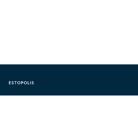
ติดต่อ Estopolis
ติดต่อลงประกาศ/หาคอนโด
095-890-2854
@estolisting
ติดต่อลงสื่อหรือพื้นที่โฆษณา