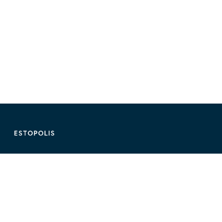
ติดต่อ Estopolis
ติดต่อลงประกาศ/หาคอนโด
095-890-2854
@estolisting
ติดต่อลงสื่อหรือพื้นที่โฆษณา