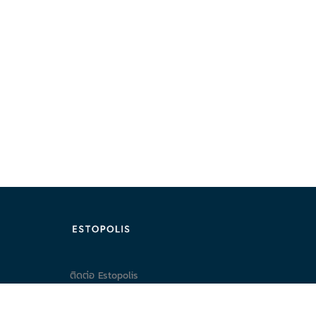
ติดต่อ Estopolis
ติดต่อลงประกาศ/หาคอนโด
095-890-2854