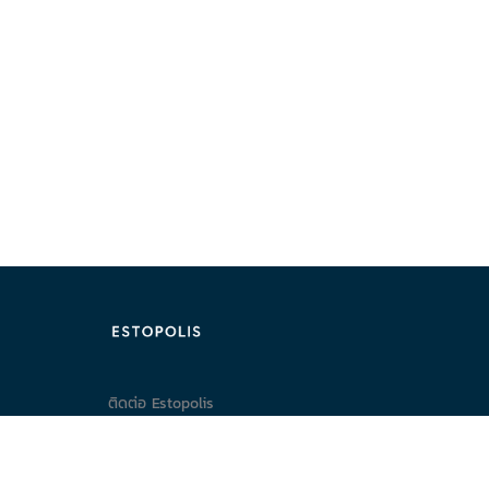
ติดต่อ Estopolis
ติดต่อลงประกาศ/หาคอนโด
095-890-2854
@estolisting