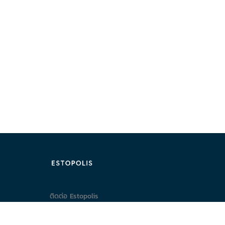
ติดต่อ Estopolis
ติดต่อลงประกาศ/หาคอนโด
095-890-2854