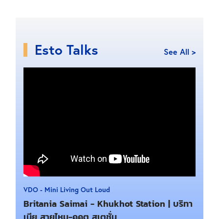
Esto Talks
See All >
VDO - Mini Living Out Loud
Britania Saimai - Khukhot Station | บริทา
เนีย สายไหม-คูคต สเตชั่น