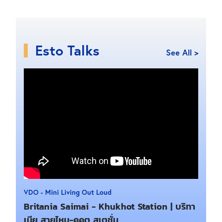
Esto Talks
See All >
VDO - Mini Living Out Loud
Britania Saimai - Khukhot Station | บริทา
เนีย สายไหม-คูคต สเตชั่น