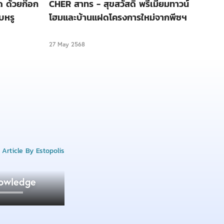
ด ด้วยก๊อก
CHER สาทร - สุขสวัสดิ์ พรีเมียมทาวน์
บหรู
โฮมและบ้านแฝดโครงการใหม่จากพีซฯ
27 May 2568
owledge