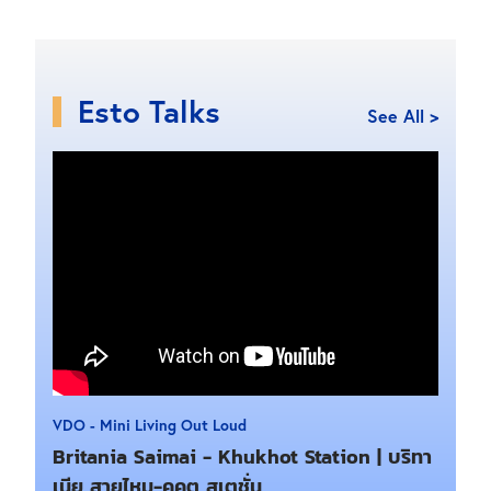
Esto Talks
See All >
VDO - Mini Living Out Loud
Britania Saimai - Khukhot Station | บริทา
เนีย สายไหม-คูคต สเตชั่น