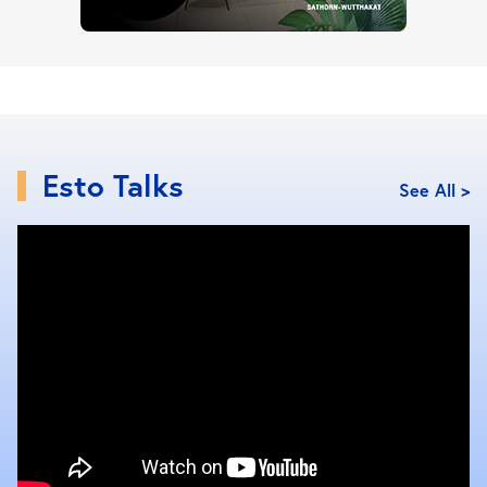
กล่อง การมีชุดปฐมพยาบาลไว้ก็ช่วยให้อุ่นใจมากขึ้น สิ่งที่
ควรเตรียมไว้มีดังต่อไปนี้
ผ้ายืดพันเคล็ด
ยาแก้อักเสบ
พลาสเตอร์ยาปิดแผล
ผ้าก็อซพันแผลและเครื่องมือทำแผล
Esto Talks
ยาแก้ไข้ ยาแก้ไอ ยาแก้ปวดกล้ามเนื้อ
See All >
อุปกรณ์ทำความสะอาด
วันแรกของการย้ายเข้า ควรเตรียมอุปกรณ์ทำความ
สะอาดไว้หลังการเปิดหีบห่อสิ่งของหรือการประกอบ
เฟอร์นิเจอร์ ให้แน่ใจว่าห้องของคุณสะอาดอยู่เสมอ
ไม้ถูพื้นหรือเครื่องดูดฝุ่น
สเปรย์/น้ำยาทำความสะอาด
กระดาษทิชชู ถุงขยะ
ถัง/กะละมังสำหรับใส่น้ำ