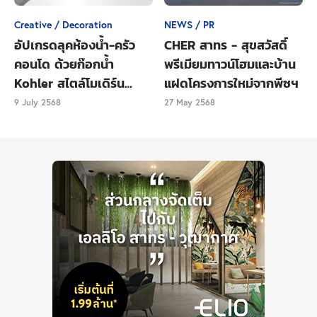
หากภายในห้องน้ำไม่ได้มาพร้อมกระจกกั้นหรือผนังแยก
Creative / Decoration
NEWS / PR
สัดส่วนพื้นที่แห้งและเปียก ควรเตรียมม่านห้องน้ำไว้เพื่อ
อัปเกรดลุคห้องน้ำ-ครัว
CHER สาทร - สุขสวัสดิ์
แยกสัดส่วนให้เรียบร้อย ในวันย้ายเข้าคุณอาจต้องการ
คอนโด ด้วยก๊อกน้ำ
พรีเมียมทาวน์โฮมและบ้าน
ชำระล้างร่างกายให้สดชื่น และเหนื่อยเกินกว่าจะ
Kohler สไตล์โมเดิร์น
แฝดโครงการใหม่จากพีซฯ
ทำความสะอาด
เรียบหรู
9 July 2568
27 May 2568
กระดาษชำระ
สิ่งสำคัญที่คุณปฏิเสธไม่ได้ว่าควรเตรียมไว้ก่อนย้ายเข้า
คือกระดาษชำระหรือกระดาษทิชชูสำหรับทำความสะอาด
ควรเตรียมเผื่อไว้ดีกว่าไม่มีใช้เมื่อจำเป็น
ชุดปฐมพยาบาล
ในกรณีที่เกิดอุบัติเหตุระหว่างการย้ายเข้า ไม่ว่าจะหกล้ม
จากการสะดุดสิ่งของ หรือทำคัตเตอร์บาดนิ้วมือขณะเปิด