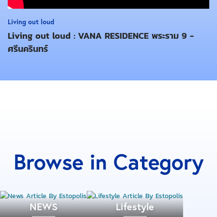
ผงซักฟอก น้ำยาขจัดคราบ น้ำยาปรับผ้านุ่ม
น้ำยาล้างห้องน้ำ แปรงขัดห้องน้ำ
Living out loud
น้ำยาล้างจาน ฟองน้ำ
Living out loud : VANA RESIDENCE พระราม 9 -
สเปรย์ปรับอากาศ
ศรีนครินทร์
เครื่องครัวที่จำเป็น
คุณอาจใช้จานกระดาษหรือช้อนพลาสติกในอาทิตย์แรก
ระหว่างหาซื้อภาชนะที่ถูกใจ แต่ก็ปฏิเสธไม่ได้ว่าการใช้
ภาชนะใส่อาหาร จานชามที่เหมาะสมมีความสะดวก
สบายมากกว่า
แก้วน้ำ แก้วกาแฟ
Browse in Category
ถ้วย จาน ช้อน ส้อม
กระทะ หม้อ ถาดอาหาร ตะหลิว ทัพพี
เครื่องปิ้งขนมปัง ไมโครเวฟ ตู้เย็น
ถุงใส่อาหาร กล่องพลาสติกบรรจุอาหาร
NEWS
Lifestyle