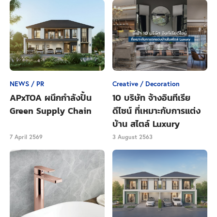
คุณสะดวกสบายมากขึ้น เมื่อต้องเปิดกล่อง เปิดหีบห่อ
สิ่งของที่ซื้อมาใหม่ หรือในกรณีที่ต้องประกอบเฟอร์นิเจอร์
เจาะตะขอเพื่อแขวนของตกแต่ง ช่วยลดสถานการณ์ที่
สร้างความหงุดหงิด ไม่ต้องหยุดกะทันหันเพื่อออกไปหา
เครื่องไม้เครื่องมือมาใช้ให้เสียเวลา
NEWS / PR
Creative / Decoration
เก้าอี้หรือบันไดขนาดเล็ก
APxTOA ผนึกกำลังปั้น
10 บริษัท จ้างอินทีเรีย
Green Supply Chain
ดีไซน์ ที่เหมาะกับการแต่ง
หากห้องของคุณเป็นห้องเพดานสูง เก้าอี้หรือบันไดขนาด
บ้าน สไตล์ Luxury
เล็กเป็นสิ่งหนึ่งที่ช่วยได้มาก ในกรณีที่ต้องการติดตั้งหลอด
ไฟหรือประกอบเฟอร์นิเจอร์ ทั้งนี้ เราแนะนำว่าเก้าอี้หรือ
7 April 2569
3 August 2563
บันไดที่ใช้ควรมีน้ำหนักเบา สะดวกต่อการเคลื่อนย้าย
และสามารถพับเก็บได้
Close Ads
ม่านห้องน้ำ