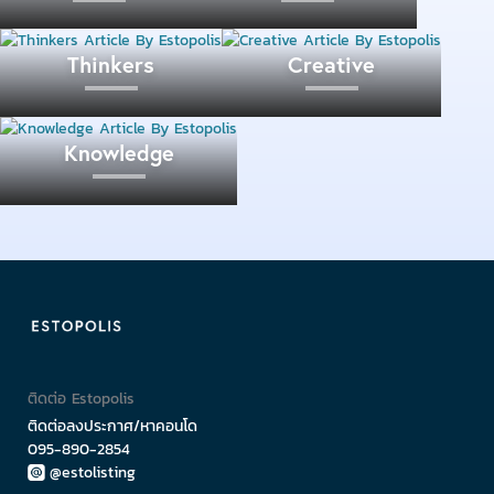
ไม้แขวนเสื้อและที่หนีบผ้า
เสื้อผ้าของคุณจำเป็นต้องมีการจัดเก็บอย่างเป็นระเบียบ
Thinkers
Creative
บางครั้งคุณอาจต้องซักเสื้อผ้าด้วยตัวเอง อย่าลืมพกไม้
แขวนเสื้อและที่หนีบผ้าติดไว้ เมื่อต้องย้ายเข้าห้องใหม่
Knowledge
ถ่านและปลั๊กพ่วง
ปลั๊กไฟที่ให้มาภายในห้องอาจไม่พอใช้สำหรับเครื่องใช้
ไฟฟ้าทั้งหมดที่คุณมี ควรเตรียมปลั๊กพ่วงเผื่อไว้ และควร
เลือกยี่ห้อที่มีคุณภาพและได้มาตรฐานเพื่อความปลอดภัย
สิ่งไหนที่ควรมีไว้ในห้อง?
ติดต่อ Estopolis
ติดต่อลงประกาศ/หาคอนโด
095-890-2854
@estolisting