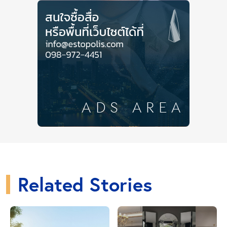
1. ประเมินตัวเอง ก่อนยื่นกู้สินเชื่อบ้านและคอน
โด
แม้ว่าธนาคารจะให้เงินกู้สูงสุดตามรายได้สุทธิ แต่ไม่ได้
หมายความว่า คุณจะกู้สินเชื่อบ้านและคอนโดได้เต็ม
ความสามารถ
เพราะหากพบภาระการผ่อนในข้อมูล
เครดิตบูโร (Credit bureau) ก็ต้องนำมาหักออกจากราย
ได้ รวมถึงการพิจารณากู้สินเชื่อก็ต้องให้เป็นไปตาม
เงื่อนไขการกู้ของแต่ละธนาคาร ซึ่งขึ้นอยู่กับระยะเวลา
ขอกู้และอัตราดอกเบี้ย ณ ขณะนั้นที่เป็นตัวกำหนดว่าจะ
สามารถกู้ได้ในวงเงินเท่าไร
Related Stories
นอกจากนี้การกู้เต็มความสามารถจะทำให้คุณขาดความ
คล่องตัวในการบริหารเงินในแต่ละเดือน เนื่องจากคุณ
ต้องหักเงินเดือนไปใช้หนี้ให้ธนาคาร และเหลือเงินเพียง