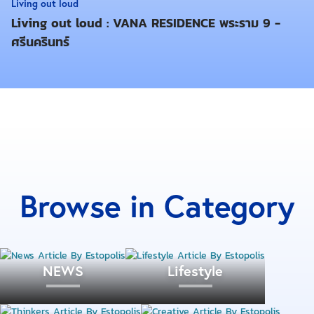
Living out loud
เพราะฉะนั้นควรจะประเมินตนเองทุกครั้งก่อนการยื่นกู้ว่า
Living out loud : VANA RESIDENCE พระราม 9 -
โครงการที่เราเลือกมานั้นอยู่ในระดับความสามารถใน
ศรีนครินทร์
การยื่นกู้ของตนเองหรือไม่ เพราะในแต่ละธนาคารจะ
พิจารณาอนุมัติวงเงินกู้ตามความสามารถในการผ่อน
ชำระของผู้กู้
ยกตัวอย่างเช่น การยื่นกู้สินเชื่อบ้านและคอนโดของ ธอส.
จะพิจารณาจากรายได้ของผู้กู้ประกอบกับราคาซื้อขาย/
ราคาประเมินหลักประกัน ซึ่งประเมินตามตามมูลค่าตลาด
สภาพหลักประกันและทำเลที่ตั้ง เป็นต้น
Browse in Category
Note :
นอกจากนี้ในแต่ละธนาคารก็มักจะทำการตลาดกับลูกค้า
ในกลุ่มที่มีศักยภาพสูงนี้ด้วยการอำนวยความสะดวกใน
NEWS
Lifestyle
การยื่นกู้ เช่น การรับเรื่องยื่นกู้นอกสถานที่, จัดอัตรา
ดอกเบี้ยและโปรโมชั่นพิเศษให้กับลูกค้าที่ซื้อบ้านหรือคอน