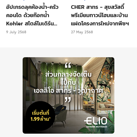
ธอส.
<< คำนวณก่อนเพื่อเตรียมตัวยื่นกู้สินเชื่อบ้านและ
อัปเกรดลุคห้องน้ำ-ครัว
CHER สาทร - สุขสวัสดิ์
คอนโดได้อย่างสบายใจ และวางแผนการเงินได้อย่าง
คอนโด ด้วยก๊อกน้ำ
พรีเมียมทาวน์โฮมและบ้าน
คล่องมือ!
Kohler สไตล์โมเดิร์น
แฝดโครงการใหม่จากพีซฯ
เรียบหรู
9 July 2568
27 May 2568