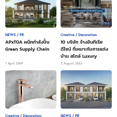
ส่วนหนึ่งเท่านั้นไว้สำหรับการใช้จ่าย
ดังนั้น เราควรเตรียมตัวประเมินตัวเองก่อนกู้สินเชื่อให้
พร้อมไม่ว่าจะเป็นเรื่องของ
จำนวนเงินที่ต้องผ่อนต่อเดือน
สำหรับการกู้สินเชือบ้านและคอนโดควรอยู่ที่ 40 - 50 %
NEWS / PR
Creative / Decoration
ของรายได้ เช่น คุณมีฐานเงินเดือนอยู่ที่ 30,000 บาท คุณ
APxTOA ผนึกกำลังปั้น
10 บริษัท จ้างอินทีเรีย
ควรผ่อนต่อเดือนประมาณ 15,000 บาท หรือคอนโดราคา
Green Supply Chain
ดีไซน์ ที่เหมาะกับการแต่ง
2 ล้านกว่า ๆ (ทั้งนี้จำนวนเงินการผ่อนชำระขึ้นอยู่กับ
บ้าน สไตล์ Luxury
เงื่อนไขที่ธนาคารกำหนด)
เพื่อให้การใช้จ่ายในการผ่อน
7 April 2569
3 August 2563
รวมถึงค่าใช้จ่ายอื่นๆ ยังอยู่ในสภาพคล่องและไม่ต้องตก
อยู่ในสถานการณ์ 'ชักหน้าไม่ถึงหลัง' ในอนาคต
ESTOPOLIS แนะนำ :
อยากคำนวณสินเชื่อเพื่อเตรียมตัวกู้บ้านและคอนโดแบบ
ระบบคำนวณสินเชื่อจาก
แม่นยำ ESTO ขอแนะนำ >>
Creative / Decoration
NEWS / PR