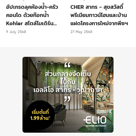
อัปเกรดลุคห้องน้ำ-ครัว
CHER สาทร - สุขสวัสดิ์
คอนโด ด้วยก๊อกน้ำ
พรีเมียมทาวน์โฮมและบ้าน
Kohler สไตล์โมเดิร์น
แฝดโครงการใหม่จากพีซฯ
เรียบหรู
9 July 2568
27 May 2568
ถนนจันทน์ – ติดย่านสาทร เดินทางง่าย รายล้อม
ไปด้วยที่เที่ยว ที่กิน