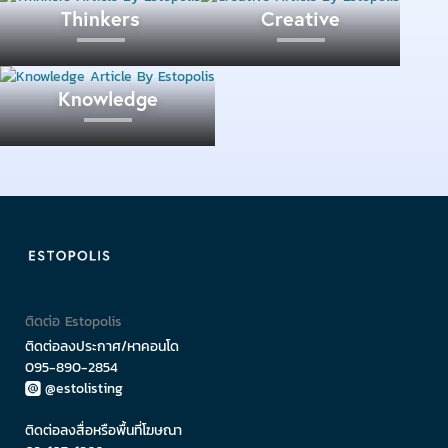
คอนโดแนะนำ :
Thinkers
Creative
สำหรับชาวออฟฟิศที่ทำงานในย่านสาทร-สีลม จำเป็นต้อง
ใช้รถยนต์ส่วนบุคคล ไม่เน้นที่พักติดรถไฟฟ้า กำลังมองหา
Knowledge
Fuse
คอนโดให้เช่าที่อยู่ใกล้ที่ทำงานและชุมชนเก่า
Chan-Sathorn
เป็นคอนโดให้เช่าที่น่าจะตอบโจทย์การ
ใช้ชีวิตของคุณได้ดีทีเดียว
Close Ads
จุดเด่นของ ทำเลถนนจันทน์ – สาทร
สะดวกสำหรับคนมีรถยนต์ส่วนตัว เพราะถนนจันทน์
ติดต่อ Estopolis
สามารถเชื่อมต่อกับถนนหลายเส้นทั้ง ถนนเจริญกรุง,
ติดต่อลงประกาศ/หาคอนโด
ถนนเจริญราษฎร์, ถนนนราธิวาสราชนครินทร์และ
095-890-2854
ถนนนางลิ้นจี่
@estolisting
ใกล้จุดขึ้นลงทางด่วนทั้ง ทางพิเศษเฉลิมมหานครและ
ติดต่อลงสื่อหรือพื้นที่โฆษณา
ทางพิเศษศรีรัช