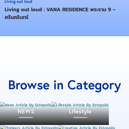
Living out loud
Living out loud : VANA RESIDENCE พระราม 9 -
ศรีนครินทร์
นอกจากนี้ยังอยู่ใกล้กับโรงพยาบาลและแหล่งช็อปปิ้งที่มี
มากมายให้เลือกสรร ถือเป็นละแวกที่ตอบโจทย์ครบทุก
Browse in Category
ความต้องการ โดยเฉพาะคนที่ทำงานอยู่ในย่านสาทร ซึ่ง
การพักในละแวกใกล้ที่ทำงานจะช่วยให้คุณสามารถเดิน
ทางไปถึงออฟฟิศภายในเวลาไม่เกิน 30 นาที สำหรับค่า
เช่าคอนโดในละแวกถนนจันทน์เฉลี่ยอยู่ที่เดือนละ
NEWS
Lifestyle
13,000 – 14,000 บาท