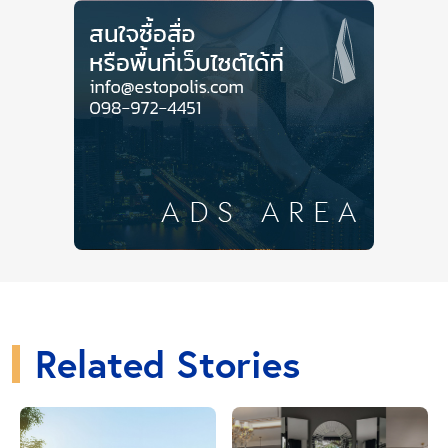
ย่นระยะเวลาในการเดินทางแล้ว ยังช่วยให้คุณมั่นใจ
ได้ว่าจะไปถึงที่ทำงานได้ตรงเวลา ไม่ต้องเผื่อเวลากับ
การจราจรที่แน่นขนัดบนถนน
วันนี้ทาง
จึงขอนำข้อมูลที่เช่าคอนโดยอด
Esto
นิยมของชาวออฟฟิศที่ทำงานในย่านสาทรมา
เปรียบเทียบให้ดูกัน
Related Stories
มีงบ 20,000 บาท จะมีทำเลไหนบ้างที่ไป
ทำงานได้เร็วที่สุด ในราคาประหยัดที่สุด