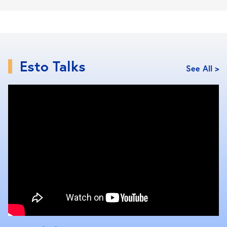
Esto Talks
ชาวออฟฟิศหลายๆคนที่ทำงานอยู่ในย่านสาทร มักจะมอง
See All >
หาคอนโดที่พักอยู่ในละแวกที่ทำงาน ถนนจันทน์เป็นอีก
ละแวกที่คนทำงานในย่านสีลมเลือกเป็นที่พักอาศัย ถึงแม้
ทำเลจะไม่ติดกับรถไฟฟ้า แต่เชื่อมต่อกับถนนนราธิวาส
ราชนครินทร์ ซึ่งมีรถด่วนพิเศษ BRT ขับผ่าน และไป
เชื่อมต่อกับ BTS ที่สถานีช่องนนทรีได้ จุดเด่นของละแวก
นี้คือความอุดมสมบูรณ์ของอาหารการกิน ด้วยความที่
เป็นแหล่งชุมชน จึงมีทั้ง วัด โบสถ์ มัสยิด และอาหารที่มี
ให้เลือกกินหลากหลายตั้งแต่เช้ายันเย็น