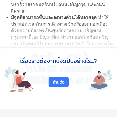
นราธิวาสราชนครินทร์, ถนนเจริญกรุง, และถนน
สี่พระยา
มีจุดที่สามารถขึ้นและลงทางด่วนได้หลายจุด
ทำให้
ประหยัดเวลาในการเดินทางเข้าหรือออกนอกเมือง
ด้วยความที่สาทรเป็นศูนย์กลางความเจริญของ
กรุงเทพฯนี้เอง ปัญหาที่คนทำงานออฟฟิศต้องเผชิญ
อยู่ทุกวันคงหนีไม่พ้นการจราจรที่ติดขัดโดยเฉพาะใน
ชั่วโมงเร่งด่วน
โชคดีของคนทำงานในย่านนี้ ที่ส
าทรมีระบบขนส่ง
เรื่องราวต่อจากนี้จะเป็นอย่างไร...?
สาธารณะให้เลือกใช้ได้หลากหลาย
ไม่ว่าจะเป็น
รถไฟฟ้าบนดิน (BTS) สถานีศาลาแดง ซึ่งมีจุดเชื่อม
ต่อกับรถไฟฟ้าใต้ดิน (MRT) สถานีสีลม หรือ รถด่วน
อ่านต่อ
พิเศษ (BRT) สถานีสาทร ซึ่งเชื่อมต่อกับสถานี BTS
ช่องนนทรี หรือการเดินทางเข้ามาทางสาทรโดยใช้
เรือก็สามารถทำได้ ซึ่งท่าเรือสาทรนั้นจะเชื่อมต่อกับ
BTS สถานีสะพานตากสิน
ดังนั้น
คนที่ทำงานออฟฟิศย่านสาทรส่วนใหญ่จึงนิยม
อยู่คอนโดตามแนวรถไฟฟ้า BTS
ซึ่งนอกจากจะช่วย