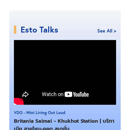
Esto Talks
See All >
VDO - Mini Living Out Loud
Britania Saimai - Khukhot Station | บริทา
เนีย สายไหม-คูคต สเตชั่น