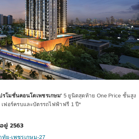
โปรโมชั่นคอนโดเพชรเกษม'
5 ยูนิตสุดท้าย One Price ชั้นสูง
*
เฟอร์ครบและบัตรรถไฟฟ้าฟรี 1 ปี*
ยู่ 2563
ีวาทัย-เพชรเกษม-27