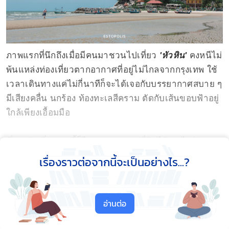
ภาพแรกที่นึกถึงเมื่อมีคนมาชวนไปเที่ยว
'หัวหิน'
คงหนีไม่
พ้นแหล่งท่องเที่ยวตากอากาศที่อยู่ไม่ไกลจากกรุงเทพ ใช้
เวลาเดินทางแค่ไม่กี่นาทีก็จะได้เจอกับบรรยากาศสบาย ๆ
มีเสียงคลื่น นกร้อง ท้องทะเลสีคราม ตัดกับเส้นขอบฟ้าอยู่
ใกล้เพียงเอื้อมมือ
ซึ่งดูแล้ว สิ่งเหล่านี้ก็ไม่ค่อยต่างจากที่คิดไว้เท่าไรนัก แถม
ในยามที่มาถึง เรายังได้รู้อีกว่า ในหัวหินยังมีอีกหลายมุม
เรื่องราวต่อจากนี้จะเป็นอย่างไร...?
ซ่อนอยู่ จะเรียกว่า
Secret Location
ก็ไม่ใช่ จะ
Hidden
Places
ก็ไม่เชิง เพราะใคร ๆ ก็สามารถสัมผัสและเข้าถึง
ได้ อย่างที่
ESTOPOLIS
กำลังจะพาทุกคนไปเจอกัน!!
อ่านต่อ