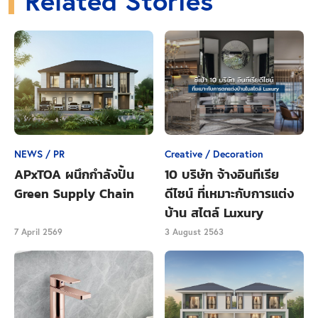
Related Stories
NEWS / PR
Creative / Decoration
APxTOA ผนึกกำลังปั้น
10 บริษัท จ้างอินทีเรีย
Green Supply Chain
ดีไซน์ ที่เหมาะกับการแต่ง
บ้าน สไตล์ Luxury
พื้นที่โดยส่วนใหญ่จะเป็นบ้านเรือนพักอาศัย สลับไล่เรียง
7 April 2569
3 August 2563
ไปกับอาคารสูง, คอนโดตากอากาศ, โรงแรม, แหล่งท่อง
เที่ยว และศูนย์การค้า คล้ายจังหวะชีวิตที่มี Beat ในตัว
เอง ไม่เร่งรีบ หรือหยุดนิ่งจนเกินไป กลายเป็นเสน่ห์ของ
เมืองหัวหินที่หลายคนชื่นชอบ และอยากเข้ามาเป็นส่วน
หนึ่งของที่นี่