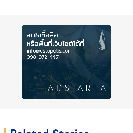
แดดอ่อน ๆ ยามเช้า
ทำให้โลกครึ่งใบ อุ่นไออีกครั้ง~
เริ่มต้นทริปด้วยการมาสัมผัสอากาศ และแสงแรกของวัน
ใหม่ที่
‘จุดชมวิวหินเหล็กไฟ’
จุดชมวิวบนเนินเขาสูง
ใจกลางเมืองหัวหิน ซึ่งจะทำให้เราได้เห็นทัศนียภาพ และ
ความเจริญของพื้นที่ที่ถูกห้อมล้อมไว้ด้วยธรรมชาติ ได้
อย่างชัดเจน