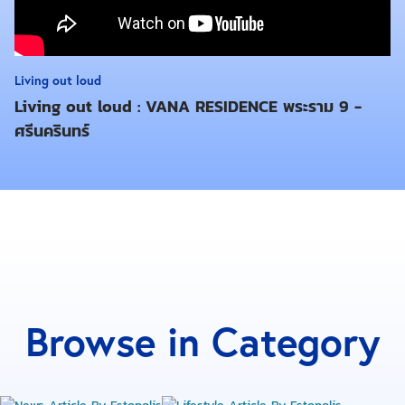
Living out loud
Living out loud : VANA RESIDENCE พระราม 9 -
เมื่อได้มาเห็นภาพเมืองสวย ๆ อย่างที่ใจต้องการแล้ว จุด
ศรีนครินทร์
หมายต่อไปก็คือ การตามหาสถานที่พักผ่อนไว้นั่งมองวิว
ทะเลไปด้วยกัน ซึ่งเราก็ได้เจอกับ
‘Caraspace by
Carapace’
คาเฟ่ริมหาดเขาเต่าที่มาในธีมสีฟ้าน้ำทะเล
ราวกับว่ากำลังท่องเที่ยวอยู่ใต้มหาสมุทร โดยภายในร้าน
จะแบ่งออกเป็น 2 โซน มีทั้งส่วน Indoor และ Outdoor ให้
เลือกนั่ง แต่ด้วยเวลาใกล้เที่ยงแบบนี้ จึงขอเข้าไปตาก
แอร์เย็น ๆ ที่ข้างในตัวร้านกันก่อนดีกว่า
Browse in Category