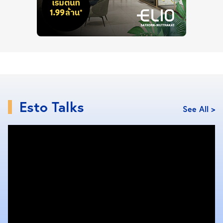
ไม่ใช่แค่เหล่านักท่องเที่ยวเพียงกลุ่มเดียวอีกต่อไป เพราะ
แม้แต่นักลงทุนอสังหาฯ และผู้ที่หลงรักในบรรยากาศ
ธรรมชาติ ก็ต่างพากันเข้ามาจับจอง ตลอดจนมองหาที่พัก
อาศัยเอาไว้พักผ่อนเป็นบ้านที่สอง
รัก… ทะเลเวลามีเธอด้วย
Esto Talks
สวย… ซะเกินกว่า บรรยายได้~
See All >