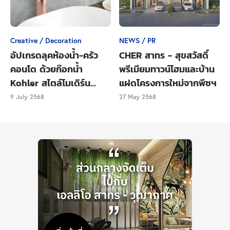
Creative / Decoration
NEWS / PR
อัปเกรดลุคห้องน้ำ-ครัว
CHER สาทร - สุขสวัสดิ์
คอนโด ด้วยก๊อกน้ำ
พรีเมียมทาวน์โฮมและบ้าน
Kohler สไตล์โมเดิร์น
แฝดโครงการใหม่จากพีซฯ
เรียบหรู
9 July 2568
27 May 2568
มองออกไปจะเห็น
‘สะพานปลา’
อยู่ไกล ๆ หนึ่งสัญลักษณ์ที่
บ่งบอกถึงความอุดมสมบูรณ์ของพื้นที่ หัวหินก็เป็นอีกเมือง
หนึ่งที่มีการปรับตัว และพร้อมจะพัฒนาศักยภาพอยู่ตลอด
เวลา จนกลายเป็นจุดหมายในฝันของใครหลายคน ที่