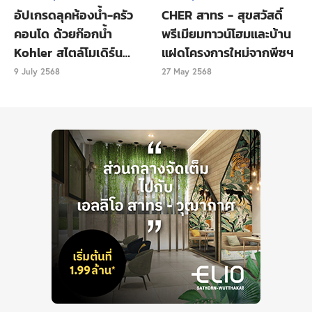
อัปเกรดลุคห้องน้ำ-ครัว
CHER สาทร - สุขสวัสดิ์
ข้อเดียวเท่านั้น
เพื่อเป็นพลังในการถวายเครื่องเซ่น ห้าม
คอนโด ด้วยก๊อกน้ำ
พรีเมียมทาวน์โฮมและบ้าน
เปลี่ยนใจเด็ดขาด!
Kohler สไตล์โมเดิร์น
แฝดโครงการใหม่จากพีซฯ
ที่ตั้ง :
ถนนแสตรนด์ เมืองย่างกุ้ง ประเทศเมียนมาร์
เรียบหรู
9 July 2568
27 May 2568
2. องค์ที่ใหญ่ที่สุดในพม่า “เทพทันใจเจดีย์ซูเหล่”