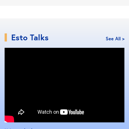
Esto Talks
See All >
ไปต่อกันที่ องค์เทพทันใจ พม่า อีกองค์ที่พิเศษมากๆ นั่นก็
คือ
เทพทันใจ เจดีย์ซูเหล่
ซึ่งเป็น
เทพทันใจที่มีขนาดใหญ่
ที่สุดในพม่า และเป็นองค์ที่ชาวพม่านับถือมากที่สุด
โดย
เจดีย์ซูเหล่ หรือ ซูเหล่พญา เป็นเจดีย์ที่สร้างขึ้นมากว่า
2,000 ปี ตัวเจดีย์เป็นทรงแปดเหลี่ยมสีทองอร่าม ตั้งอยู่
ใจกลางวงเวียนกรุงย่างกุ้ง ฐานเจดีย์โดยรอบ มีพระ
ประจำวันเกิดให้สักการะบูชาตามธรรมเนียม ซึ่งเราจะ
เห็นชาวย่างกุ้งเข้ามากราบไหว้ ทำบุญ ที่เจดีย์แห่งนี้เป็น
จำนวนมาก สำหรับผู้คนที่มา ทัวร์พม่า ต้องไม่พลาดแวะ