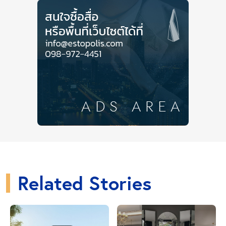
เริ่มต้นกันที่ องค์เทพทันใจ พม่า ที่ชื่อว่า
เทพทันใจนัตโบ
โบยี เจดีย์โบตาทาวน์
เป็น
เทพทันใจองค์ที่มีชื่อเสียงและ
คนไทยนิยมไปไหว้มากที่สุด
ชาวพม่ามีความเชื่อว่า “เทพ
ทันใจนัตโบโบยี” เป็นนัตที่ปกปักรักษาพระเกศธาตุใน
เจดีย์โบตาทาวน์ เป็นหนึ่งในนัตหลวงที่ชาวพม่าให้ความ
เคารพนับถือเป็นอย่างมาก เป็นเทพทันใจที่คนมาขอพร
สมหวังกันแทบทุกราย ไม่ว่าจะเป็นเรื่องการเงิน การงาน
ค้าขาย ความรัก โชคลาภ โดยเฉพาะเรื่องเงินทอง บารมี
แรง เสริมดวงให้ชีวิตราบรื่นในทุกๆ ด้าน
Related Stories