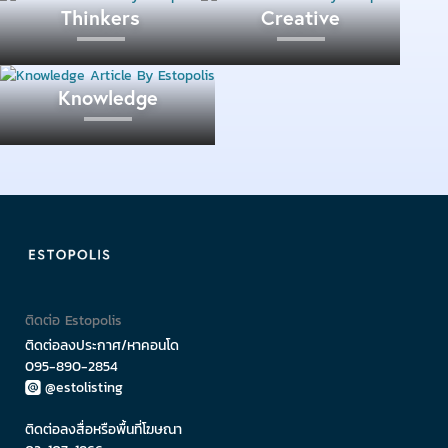
Thinkers
Creative
ที่ตั้ง :
กลางกรุงย่างกุ้ง ประเทศเมียนมาร์
Knowledge
3. องค์ที่ดาราเซเลบไทยไปไหว้เยอะที่สุด “เทพ
ทันใจไจ๊เข้า”
ติดต่อ Estopolis
ติดต่อลงประกาศ/หาคอนโด
095-890-2854
@estolisting
ติดต่อลงสื่อหรือพื้นที่โฆษณา