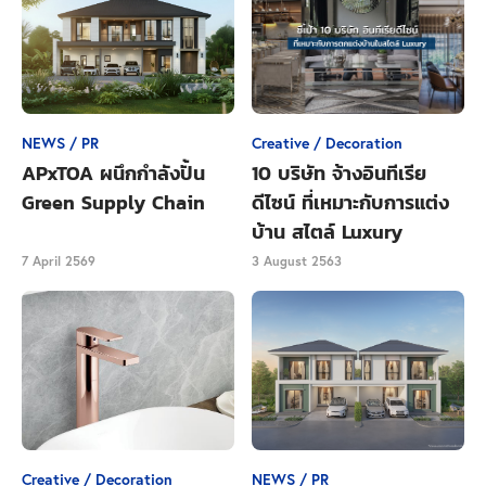
NEWS / PR
Creative / Decoration
APxTOA ผนึกกำลังปั้น
10 บริษัท จ้างอินทีเรีย
Green Supply Chain
ดีไซน์ ที่เหมาะกับการแต่ง
บ้าน สไตล์ Luxury
7 April 2569
3 August 2563
Close Ads
ทิปส์ในการบูชาและขอพร :
ในการขอพรท่านนัตโบโบยี
ต้องสักการะด้วยดอกไม้ ผลไม้ ได้แก่ มะพร้าวอ่อน กล้วย
ขั้นตอนการขอพรคือให้นำธนบัตรจำนวน 2 ใบใส่ไว้ที่มือ
ท่าน จากนั้นก็อธิษฐานขอพร แล้วดึงกลับคืนมา 1 ใบ เพื่อ
เก็บรักษาไว้ สุดท้ายให้เอาหน้าผากของคุณไปแตะกับนิ้ว
ชี้ของท่าน เพื่อให้พรสัมฤทธิ์ผลรวดเร็วทันใจยิ่งขึ้น ส่วน
Creative / Decoration
NEWS / PR
การอธิษฐานขอพรต่อเทพทันใจมีเคล็ดลับว่า
ต้องขอเพียง