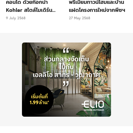
คอนโด ด้วยก๊อกน้ำ
พรีเมียมทาวน์โฮมและบ้าน
Kohler สไตล์โมเดิร์น
แฝดโครงการใหม่จากพีซฯ
เรียบหรู
9 July 2568
27 May 2568
กรุงเทพฯ ประเทศไทย
ตะลุยถนนเยาวราช ย่านไชน่าทาวน์ของกรุงเทพฯ ดิน
แดนแห่งของอร่อย แหล่งจับจ่ายใช้สอย รวมไปถึงศาลเจ้า
และวัดจีน เพื่อกราบสักการะเเละขอพรให้ชีวิตมีเเต่ความ
เจริญรุ่งเรื่อง