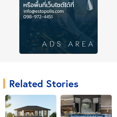
บริเวณทางตอนใต้ของใจกลางเมือง และนักท่องเที่ยวก็จะ
เดินลอดซุ้มประตูจีนอันโดดเด่น เพื่อเข้าไปยังย่านนี้ โดย
นับเป็นซุ้มประตูจีนที่สูงที่สุดในย่านไชน่าทาวน์นอกจีน
แผ่นดินใหญ่ และเป็นของขวัญที่ได้รับจากเซี่ยงไฮ้ เเละ
เดินเล่นตามถนน Bold Street และย่านช้อปปิ้ง Liverpool
ONE ที่ประดับประดาอย่างสวยงาม ก่อนจะชมโคมไฟจีน
หลายพันดวงที่ตกแต่งเเบบจัดเต็ม เพื่อฉลองเทศกาลโคม
ไฟ
Related Stories