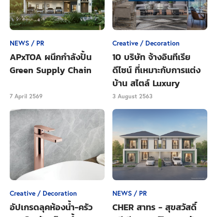
NEWS / PR
Creative / Decoration
APxTOA ผนึกกำลังปั้น
10 บริษัท จ้างอินทีเรีย
Green Supply Chain
ดีไซน์ ที่เหมาะกับการแต่ง
บ้าน สไตล์ Luxury
ในส่วนของทีพักทาง Booking.com ก็มีเเนะนำ เพียงเดิน
7 April 2569
3 August 2563
จากย่านไชน่าทาวน์มา 10 นาทีก็จะถึง
Chavasse
Apartments
ซึ่งให้บริการที่พักแสนสบายในทำเลดีเยี่ยม
ย่านใจกลางเมือง อพาร์ตเมนต์ที่นี่มีพื้นที่ระเบียงบน
ดาดฟ้า เหมาะอย่างยิ่งสำหรับชมดอกไม้ไฟและโคมไฟ
ช่วงตรุษจีน
Creative / Decoration
NEWS / PR
อัปเกรดลุคห้องน้ำ-ครัว
CHER สาทร - สุขสวัสดิ์