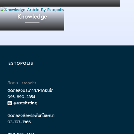
โยโกฮาม่า ประเทศญี่ปุ่น
Knowledge
ย่านไชน่าทาวน์ที่ใหญ่ที่สุดในญี่ปุ่น มีประวัตินับยาวนาน
กว่า 160 ปี ครที่มาเที่ยวโยโกฮาม่าก็สามารถลัดเลาะไป
ตามตรอกซอกซอยแคบ ๆ ที่มีสีสันของย่านนี้ พร้อมลิ้มชิม
รสอาหารจานเด็ดที่สายกินจะต้องชอบ ไม่ว่าจะเป็น
ซาลาเปานึ่ง หรือราเม็ง หลังอิ่มอร่อยกับอาหารจีนเลิศรส
แล้ว ก็ได้เวลามุ่งหน้าไปวัดคันเตเบียวที่ผู้คนนิยมไปเยือน
วัดแห่งนี้มีสีสันน่าประทับใจ อีกทั้งยังตั้งอยู่ใจกลางย่านไช
ติดต่อ Estopolis
น่าทาวน์
ติดต่อลงประกาศ/หาคอนโด
095-890-2854
@estolisting
โยโกฮาม่าไม่เพียงฉลองวันตรุษจีนในเดือนมกราคม
เท่านั้น แต่ยังมีการจัดเทศกาลฤดูใบไม้ผลิเป็นเวลา 15 วัน
ติดต่อลงสื่อหรือพื้นที่โฆษณา
ซึ่งทั้งชาวเมือง และนักท่องเที่ยวจะมีโอกาสได้เฉลิมฉลอง
02-107-1866
ด้วยการดูการเชิดสิงโต และขบวนแห่อันโดดเด่นเป็น