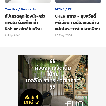
เขตทวีวัฒนา รวมพื้นที่สวนสาธารณะ 1,477,759.36
Creative / Decoration
NEWS / PR
ตารางเมตร
อัปเกรดลุคห้องน้ำ-ครัว
CHER สาทร - สุขสวัสดิ์
อีกหนึ่งเขตที่อยู่อาศัยที่มาพร้อมสวน และยังเป็นขอบของ
คอนโด ด้วยก๊อกน้ำ
พรีเมียมทาวน์โฮมและบ้าน
กรุงเทพมหานคร ทำให้มีเส้นทางออกนอกจังหวัดที่มา
Kohler สไตล์โมเดิร์น
แฝดโครงการใหม่จากพีซฯ
เรียบหรู
พร้อมกับสวนถนนด้วยเช่นกัน ส่งผลให้สัดส่วนสวน
9 July 2568
27 May 2568
สาธารณะมีมากถึง 18.9 ต่อคน
เขตตลิ่งชัน รวมพื้นที่สวนสาธารณะ 1,360,913.72
ตารางเมตร
อันดับสุดท้ายของการจัดครั้งนี้คือเขตตลิ่งชันที่มีเป็นพื้นที่
พักอาศัยเช่นกัน ที่นี่มีสัดส่วนสวนสาธารณะอยู่ที่ 13.01
ต่อคน แม้จะอยู่ในอันดับ 7 แต่ก็มีสัดส่วนเกินจาก
มาตรฐานขององค์การอนามัยโลกมาเพียงเล็กน้อยเท่านั้น