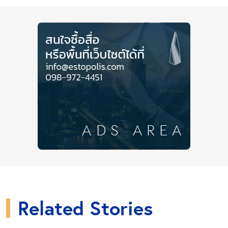
เพียงสี่แสนกว่าตารางเมตรเท่านั้น เพราะในพื้นที่มีทั้งสวน
สาธารณะศูนย์กีฬาบึงหนองบอน สวนหลวง ร. 9 สวนวน
ธรรมและสวน 50 พรรษามหาจักรีสิรินธร ทำให้สัดส่วน
ของสวนสาธารณะมีมากถึง 17.38 ต่อคน
เขตคันนายาว รวมพื้นที่สวนสาธารณะ
2,353,177.48 ตารางเมตร
ลดลงมาอีกครึ่งหนึ่งของพื้นที่อันดับด้านบนเพราะอันดับ
สามอย่างเขตคันนายามมีพื้นที่เพียง 25.980 ตาราง
กิโลเมตร แต่กลับมีสัดส่วนพื้นที่สวนสาธารณะมากถึง
24.32 ต่อคน ซึ่งส่วนใหญ่ในพื้นที่เป็นหมู่บ้าน แหล่งที่อยู่
อาศัยที่มาพร้อมกับสวนนั่นเอง
Related Stories
Close Ads
เขตจตุจักร รวมพื้นที่สวนสาธารณะ 2,110,951.48