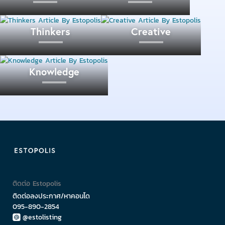
ใกล้เขตชั้นในมากกว่าทำให้สัดส่วนของพื้นที่สีเขียว
จำนวน 43.89 ตารางเมตรต่อคนส่วนใหญ่ยังคงเป็นพื้นที่
Thinkers
Creative
เกษตรกรรม พร้อมกับพื้นที่เพาะเลี้ยงสัตว์น้ำไปด้วย
Knowledge
เขตคันนายาว มีพื้นที่สีเขียว 5,325,559.24 ตาราง
เมตร
สำหรับเขตนี้ที่ขยับเข้ามาอีกเพราะอยู่ถัดจากมีนบุรีเข้า
มา เริ่มมีการเปลี่ยนแปลงจากสภาพพื้นที่สีเขียวที่แม้จะมี
พื้นที่เกษตรกรรมมากอยู่ แต่ก็มีพื้นที่ของไม้ยืนต้นและยังมี
สนามกอล์ฟมาด้วย สัดส่วนของพื้นที่สีเขียวคือ 55.04
ตารางเมตรต่อคน
ติดต่อ Estopolis
เขตทุ่งครุ มีพื้นที่สีเขียว 4,728,372.80 ตารางเมตร
ติดต่อลงประกาศ/หาคอนโด
095-890-2854
@estolisting
ตั้งอยู่ใกล้กับอันดับหนึ่งแต่มีขนาดพื้นที่เล็กกว่ามาก จึงได้