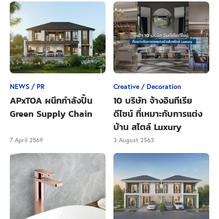
ตารางเมตร
เขตนี้ไม่ติดไม่ได้เลยเพราะมีสวนสาธารณะขนาดใหญ่
อย่างสวนรถไฟ สวนจตุจักรและสวนสมเด็จพระนางเจ้าสิ
ริกิติ์ฯ ทำให้สัดส่วนของพื้นที่สวนสาธารณะมีถึง 13.47 ต่อ
คน หากใครต้องการอยู่ใกล้สวนสาธารณะให้ได้ออกกำลัง
NEWS / PR
Creative / Decoration
กายท่ามกลางธรรมชาติกลางเมืองก็ต้องเลือกคอนโดใน
APxTOA ผนึกกำลังปั้น
10 บริษัท จ้างอินทีเรีย
ย่านจตุจักรกันเลย
Green Supply Chain
ดีไซน์ ที่เหมาะกับการแต่ง
บ้าน สไตล์ Luxury
เขตหลักสี่ รวมพื้นที่สวนสาธารณะ 1,827,359.24
7 April 2569
3 August 2563
ตารางเมตร
แม้จะไม่มีสวนสาธารณะขนาดใหญ่แต่ในเขตนี้มีหมู่บ้าน
ค่อนข้างเยอะ ทำให้มีสัดส่วนสวนสาธารณะมากถึง 17.45
ต่อคนซึ่งเกินมาตรฐานขององค์การอนามัยโลกได้ไม่ยาก