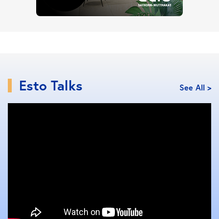
เขตที่มีพื้นที่สีเขียวมากที่สุด
ทำความรู้จักกับพื้นที่
อ่านประเภทของพื้นที่สีเขียวได้ที่นี่
สีเขียวที่ไม่ใช่สวนสาธารณะ อะไรบ้างที่เป็นปอดให้
เราได้
เขตบางขุนเทียน มีพื้นที่สีเขียว 48,110,486.25
Esto Talks
See All >
ตารางเมตร
ติดอันดับอีกครั้งกับเขตบางขุนเทียนที่เป็นพื้นที่ติดชายฝั่ง
ทะเลทำให้การเลี้ยงสัตว์น้ำมากขึ้นตามไปด้วย จึงส่งผลต่อ
สัดส่วนของพื้นที่สีเขียวให้มีมากถึง 264 ตารางเมตรต่อคน
เขตหนองจอก มีพื้นที่สีเขียว 20,215,297.32 ตาราง
เมตร
เป็นเขตที่มีขนาดใหญ่ที่สุดในกรุงเทพมหานคร และนับ