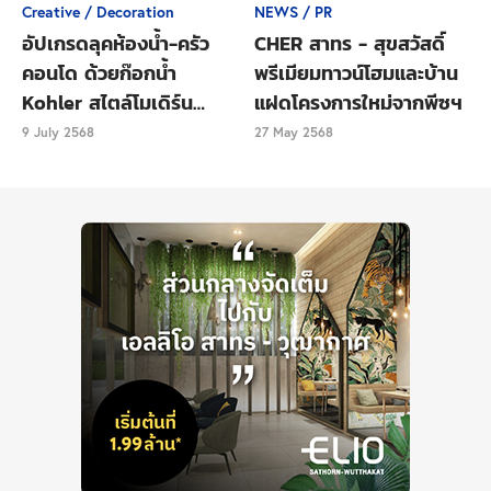
หมายจึงจะสามารถวางแผนเพื่อให้เป้าหมายสำเร็จไปได้
Creative / Decoration
NEWS / PR
เช่นนั้นการวางแผนจึงสำคัญไม่แพ้กัน หากวางแผนไม่
อัปเกรดลุคห้องน้ำ-ครัว
CHER สาทร - สุขสวัสดิ์
รอบคอบหรือไม่ตรงจุดกับเป้าหมาย อาจจะทำให้เป้า
คอนโด ด้วยก๊อกน้ำ
พรีเมียมทาวน์โฮมและบ้าน
Kohler สไตล์โมเดิร์น
แฝดโครงการใหม่จากพีซฯ
หมายไม่ลุล่วง หรือสำเร็จไปอย่างไม่ดีเต็มร้อยเปอร์เซ็นต์
เรียบหรู
9 July 2568
27 May 2568
วิธีการวางแผนง่ายๆ แต่ได้ผลที่อยากแนะนำให้ลองทำดู
คือ กำหนดเส้นตายให้กับเป้าหมาย การกำหนดเส้นตาย
ว่า วันนี้ ฉันจะทำสิ่งนี้ พรุ่งนี้ฉันจะทำสิ่งนี้แล้วทำสิ่งนี้ต่อ
ภายในสองวันฉันจะได้สิ่งนี้ วิธีนี้จะช่วยให้เราไม่ต้องทำที
ละหลายๆอย่างในเวลาเดียวกัน เราสามารถจดจ่ออยู่กับ
การทำสิ่งใดสิ่งหนึ่งจนมันออกมาดีได้ด้วยระยะเวลาที่ถูก
กำหนดไว้แล้ว และได้ผลลัพธ์ออกมาดีด้วยนั่นเอง
อีกหนึ่งวิธีที่อยากแนะนำคือ ทำรายการสิ่งที่ทำให้เรา
สามารถบรรลุเป้าหมายได้ เช่น ถ้าเป้าหมายคือ “อยากมี
คอนโดสักห้อง” เป็นเป้าหมายระยะยาว เราอาจกำหนด