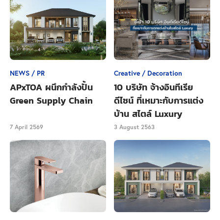
ตั้งเป้าหมายก็เพื่อให้เราสามารถวางแผนและเตรียมตัวให้
เป้าหมายที่เราตั้งใจวางไว้นั้นสำเร็จลุล่วงไปได้
เป้าหมายที่วางไว้อาจจะเริ่มจากเป้าหมายระยะสั้น เช่น
วันนี้หรือภายในสองวันนี้ ฉันจะทำสิ่งนี้ให้เสร็จ หรือเป้า
NEWS / PR
Creative / Decoration
หมายระยะยาว เช่น ในปีหน้าหรือสองปีข้างหน้าฉันจะ
APxTOA ผนึกกำลังปั้น
10 บริษัท จ้างอินทีเรีย
เริ่มผ่อนคอนโดเป็นของตัวเอง และฉันต้องมีเงินเก็บสัก
Green Supply Chain
ดีไซน์ ที่เหมาะกับการแต่ง
ก้อน สังเกตเห็นได้ว่าเมื่อมีเป้าหมายแล้วเราจึงจะสามารถ
บ้าน สไตล์ Luxury
วางแผนเพื่อให้เป้าหมายสำเร็จได้ อย่างเช่นการกำหนด
7 April 2569
3 August 2563
เดดไลน์ หรือสิ่งที่จะทำให้เป้าหมายสำเร็จได้อย่างเช่น
เงินเก็บสักก้อนนั่นเอง
วางแผน
อย่างที่ได้ยกตัวอย่างไปในหัวข้อย่อยที่แล้ว ว่าเมื่อมีเป้า