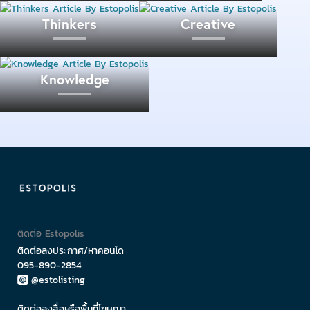
ชิ้นนี้ อาจจะไม่ต้องใช้คำว่า ต้องอย่างนั้น ต้องอย่างนี้ จึง
Thinkers
Creative
จะทำ แต่เปลี่ยนเป็น มันสามารถเป็นอย่างนั้นอย่างนี้ มี
เท่านี้ จึงจะสามรถเริ่มทำได้ และยังมีบุคลิกอื่นๆ ที่มีนิสัยนี้
Mission to The Moon
และวิธีแก้ปัญหา ตามลิงค์นี้
Knowledge
Podcast
ที่อยากให้ชาว Esto สละเวลาสักเล็กน้อยเพื่อ
ลองฟังกันดู รับรองว่าเราจะผัดดวันประกันพรุ่งน้อยลง
แน่นอน
แม้ว่าเราจะไม่สามารถรู้ล่วงหน้าได้ว่าอะไรจะเกิดขึ้น
บ้างในชีวิต แม้ว่าบางครั้งอาจจะมีปุปสรรคอื่นอีกที่ทำให้
เราไม่สามารถไปถึงเป้าหมายได้ หรือบางครั้งอาจจะไม่
เป็นไปตามแผน แต่การมีเป้าหมายในชีวิตมันมีค่าตรงที่
ติดต่อ Estopolis
เราได้รู้ว่าเรากำลังทำอะไรอยู่ และทำไปเพื่ออะไร ย่อมดี
ติดต่อลงประกาศ/หาคอนโด
กว่าการทำอย่างไร้จุดหมายไปวันๆ แน่นอน
095-890-2854
@estolisting
และในซีรีส์ Happy Worker ได้สิ้นสุดเรื่องการกำหนดเป้า
ติดต่อลงสื่อหรือพื้นที่โฆษณา