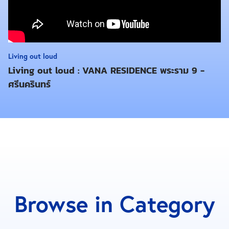
สูงสุดในประเทศไทย ด้วยกำลังการผลิตกว่า 3 แสนตาราง
เมตรต่อเดือน และยังเป็นผู้ผลิตวัสดุก่อสร้างอีกหลาย
ประเภท อาทิ แผ่นพื้น Hollow core, บล็อคมวลเบาสีเทา
ระบบ CLC รั้วสำเร็จรูปหลากหลายชนิด มีวิสัยทัศน์ใน
Living out loud
การขยายธุรกิจไปสู่ธุรกิจใหม่ๆ อย่างต่อเนื่อง รวมถึงธุรกิจ
Living out loud : VANA RESIDENCE พระราม 9 -
พัฒนาที่อยู่อาศัย เพื่อให้บริษัทสามารถเข้าใจความ
ศรีนครินทร์
ต้องการของลูกค้ากลุ่มผู้พัฒนาที่อยู่อาศัยได้มากขึ้น
เปรียบเสมือนการจะเป็นพ่อครัวที่เก่งได้ ต้องเป็นนักชิมที่
เก่งด้วย ดังนั้นการเป็นผู้ผลิตวัสดุก่อสร้างที่โดนใจนัก
จัดสรรต้องเป็นผู้จัดสรรที่มีฝีมือและเข้าใจความต้องการ
ของลูกค้า สามารถดูรายละเอียดเพิ่มเติมได้ที่
www.dconproduct.com
Browse in Category