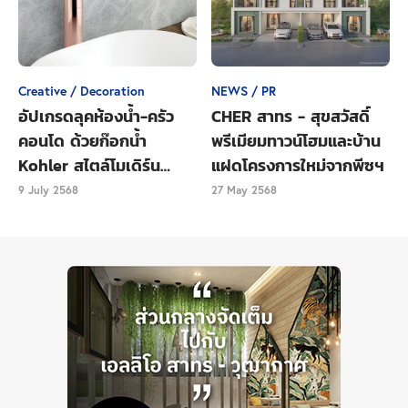
เพื่อตอบโจทย์ความต้องการของคู่ค้าและผู้บริโภค
นอกจากนี้คณะผู้บริหาร
บริษัท เอ็น แอล แอสเซ็ท จำกัด
ยังร่วมลงนามสัญญาซื้อโปรดักซ์
พรีคาสท์ (Precast)
และ
Creative / Decoration
NEWS / PR
อีกหลากหลายผลิตภัณฑ์สำหรับใช้ใน
โครงการ ไทม์โฮม
อัปเกรดลุคห้องน้ำ-ครัว
CHER สาทร - สุขสวัสดิ์
โดยเตรียมเปิดตัวโครงการไทม์โฮม 62 (เฉลิมพระเกียรติ
คอนโด ด้วยก๊อกน้ำ
พรีเมียมทาวน์โฮมและบ้าน
ร.๙ ซอย 62) เป็นแห่งแรกโดยมีทีมงานวิศวกรของทั้ง 2
Kohler สไตล์โมเดิร์น
แฝดโครงการใหม่จากพีซฯ
บริษัทร่วมเป็นสักขีพยาน
เรียบหรู
9 July 2568
27 May 2568