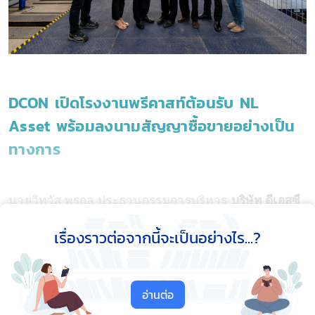
DCON เปิดโรงงานพรีคาสท์ต้อนรับ NL
Asset พร้อมลงนามสัญญาซื้อขายอย่างเป็น
ทางการ
นายวิทวัส พรกุล ประธานกรรมการบริหาร
บริษัท ดีเอสซี
โปรดักส์ จำกัด ในเครือ บริษัท ดีคอนโปรดักส์ จำกัด
เรื่องราวต่อจากนี้จะเป็นอย่างไร...?
(มหาชน) หรือ DCON
ผู้ผลิตวัสดุก่อสร้างและพัฒนา
อสังหาริมทรัพย์ พร้อมด้วยพันธมิตรทางการค้า ให้การ
ต้อนรับคณะผู้บริหารและ ทีมวิศวกรจาก
บริษัท เอ็น แอล
อ่านต่อ
แอสเซ็ท จำกัด
ผู้ประกอบการธุรกิจอสังหาริมทรัพย์ นำ