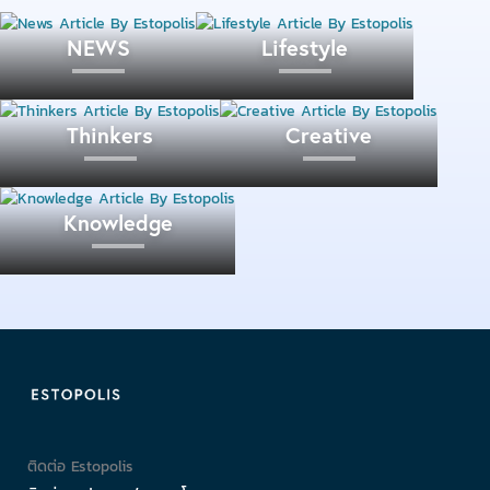
NEWS
Lifestyle
Thinkers
Creative
Knowledge
บริษัท เอ็น แอล แอสเซ็ท จำกัด
ผู้ประกอบการธุรกิจ
อสังหาริมทรัพย์ ที่มุ่งมั่นพัฒนาโครงการเพื่อให้เกิดสังคม
น่าอยู่ ช่วยเหลือเกื้อกูล และมีส่วนร่วมในการบำรุงรักษา
พร้อมทั้ง ปรับปรุงมาตรฐานต่อไปในอนาคต โดยให้ความ
สำคัญกับการ คัดเลือกวัสดุที่ดีคงทนและง่ายต่อการบำรุง
รักษา เสมือนบ้านที่สร้างขึ้นเพื่อให้ผู้ประกอบการอยู่เอง
ปัจจุบัน เดินหน้าพัฒนาโครงการทาวน์โฮมเป็นหลักใน
ติดต่อ Estopolis