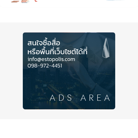
โดย นายสิทธิผล ชัยกิจอุราใจ และ นางประไพวรรณ ลิม
ทรง กรรมการบริหาร เยี่ยมชมโรงงานผนังสำเร็จรูปพรี
คาสท์ (Precast) ซึ่งนำเข้าเทคโนโลยีใหม่ล่าสุด
“Vollert”
จากประเทศเยอรมนี มาใช้ในการออกแบบ
ผลิต และติดตั้งผนังแบบ Bearing Wall และแบบ Partition
อย่างครบวงจร