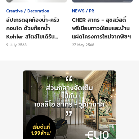
Creative / Decoration
NEWS / PR
อัปเกรดลุคห้องน้ำ-ครัว
CHER สาทร - สุขสวัสดิ์
Tags
ข่าวอสังหาริมทรัพย์
คอนโด ด้วยก๊อกน้ำ
พรีเมียมทาวน์โฮมและบ้าน
Kohler สไตล์โมเดิร์น
แฝดโครงการใหม่จากพีซฯ
เรียบหรู
9 July 2568
27 May 2568