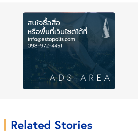
‘บ้านที่ปลูกบนความตั้งใจที่ดี’ มอบข้อเสนอพิเศษต้อนรับ
เดือนกันยายน 2565
“ฉีกทุกโปร ลดกว่าครึ่งล้าน”
แถม
ช่วงนี้ยังถือเป็นนาทีทองโค้งสุดท้ายของผู้ที่กำลังมองหาที่
อยู่อาศัยแบบคุ้มค่า สืบเนื่องจากภาวะเศรษฐกิจในปัจจุบัน
ทำให้ผู้ประกอบการวัสดุก่อสร้างจะทยอยปรับขึ้นราคา
ตามต้นทุนที่เพิ่มขึ้น ดังนั้นจึงเป็นช่วงที่คนอยากมีบ้าน
ต้องเร่งตัดสินใจ เพื่อความคุ้มค่าในอนาคต
ทั้งนี้บริษัทจึงได้จัดโปรโมชันมาเอาใจสำหรับผู้ที่กำลังมอง
หาบ้านคุณภาพหลากหลายทำเล โดยมีให้เลือกทั้งบ้าน
เดี่ยว, ทาวน์โฮม และบ้านแนวคิดใหม่จากแบรนด์ต่างๆ
ประกอบด้วย แลนซีโอ, ไลโอ, บ้านลลิล และลลิล กรี
นวิลล์ ในราคาสุดคุ้มตั้งแต่ 2 - 10 ล้านบาท* ที่มาพร้อม
ความโดดเด่นในเรื่องดีไซน์การออกแบบที่มีความประณีต
Related Stories
และงดงาม โดยมีการจัดวางพื้นที่ใช้สอยภายในให้
สามารถใช้งานได้อย่างสุดคุ้ม ตอบโจทย์ไลฟ์สไตล์ยุค