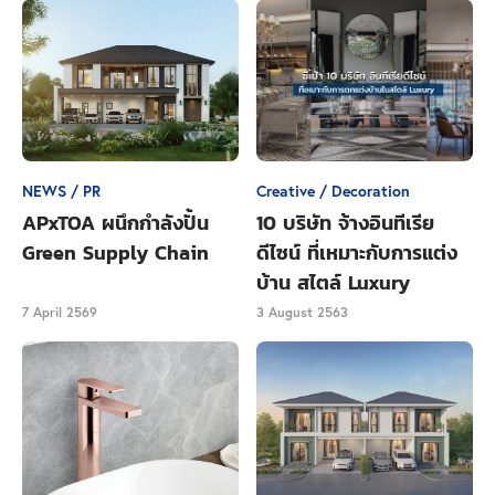
ปัจจุบันในทุกตารางเมตร ครบครันด้วยสิ่งอำนวยความ
สะดวก คัดสรรวัสดุที่ได้มาตรฐานและเป็นมิตรต่อสิ่ง
แวดล้อม เพื่อยกระดับมาตรฐานการอยู่อาศัยอีกขั้นสู่สังคม
คุณภาพ
พิเศษสำหรับลูกค้าที่จองระหว่างในวันที่ 3-4 ก.ย.65 จะได้
NEWS / PR
Creative / Decoration
รับเฟอร์นิเจอร์มูลค่าสูงสุดกว่า 500,000 บาท (เงื่อนไข
APxTOA ผนึกกำลังปั้น
10 บริษัท จ้างอินทีเรีย
เป็นไปตามที่บริษัทฯ กำหนด) ได้รับเมื่อจองภายในวันที่
Green Supply Chain
ดีไซน์ ที่เหมาะกับการแต่ง
3-4 ก.ย.65 และโอนกรรมสิทธิ์ภายในวันที่ 30 ก.ย.65
บ้าน สไตล์ Luxury
https://bit.ly/33VNkBI
สามารถลงทะเบียนรับสิทธิ์ได้ที่
7 April 2569
3 August 2563
Close Ads
สอบถามและชมข้อมูล ลลิล พร็อพเพอร์ตี้ เพิ่มเติมได้ที่
Call Center 1778 หรือ
https://www.lalinproperty.com/news/promotion-
september65/