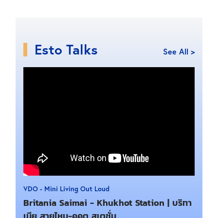
Esto Talks
See All >
VDO - Mini Living Out Loud
Britania Saimai - Khukhot Station | บริทา
เนีย สายไหม-คูคต สเตชั่น