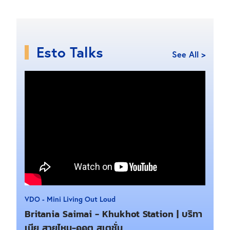
Esto Talks
See All >
VDO - Mini Living Out Loud
Britania Saimai - Khukhot Station | บริทา
เนีย สายไหม-คูคต สเตชั่น