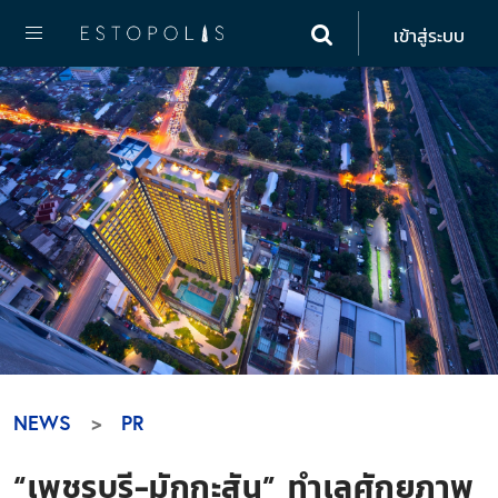
เข้าสู่ระบบ
NEWS
PR
“เพชรบุรี-มักกะสัน” ทำเลศักยภาพ