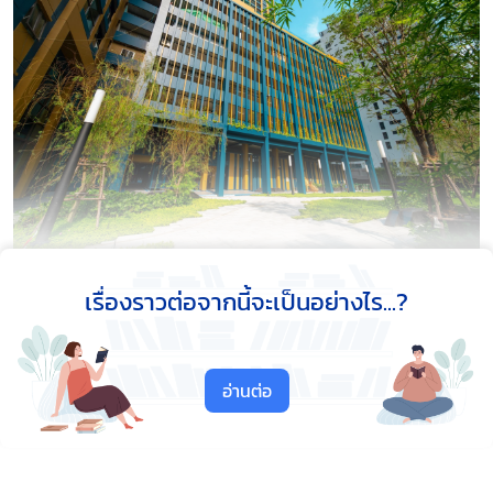
เรื่องราวต่อจากนี้จะเป็นอย่างไร...?
บริษัท แอล.พี.เอ็น.ดีเวลลอปเมนท์ จำกัด (มหาชน) (LPN)
เชื่อมั่นในทำเล “เพชรบุรี-มักกะสัน” ว่าเป็นทำเลศักยภาพ
ที่มองข้ามไม่ได้ เหมาะกับการพัฒนาโครงการ “ลุมพินี
อ่านต่อ
สวีท เพชรบุรี-มักกะสัน” ด้วยเพราะตั้งอยู่บนถนนเพชรบุรี
ตัดใหม่ ทำเลแม่เหล็กชั้นดีตอบโจทย์กลุ่มวัยทำงานรุ่น
ใหม่ที่ทำงานใจกลางเมือง ทั้งยังเป็นหนึ่งในพื้นที่ที่มี