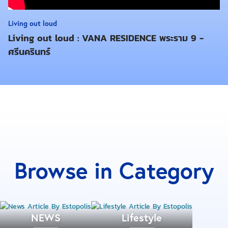
แบบห้องชุด 23.00 - 61.00 ตร.ม. สร้างเสร็จปี 2561 ขาย
ไปแล้วกว่า 94% เหลือขายทั้งหมดประมาณ 40 ยูนิต หรือ
Living out loud
คิดเป็น 6% ถือว่าภาพรวมมีอัตราการขายอยู่ในเกณฑ์
Living out loud : VANA RESIDENCE พระราม 9 -
ค่อนข้างสูง ขณะที่ราคาที่ดินตลอดเส้นทางถนนเพชรบุรี-
ศรีนครินทร์
มักกะสัน มีการปรับราคาขึ้นเป็นอย่างมาก
“ลุมพินี สวีท เพชรบุรี-มักกะสัน” ให้คุณเป็นเจ้าของได้ง่าย
ขึ้นวันนี้ด้วยแคมเปญพิเศษ “ลดตาแตก” ลดสูงสุด 45%
(จากราคาปกติ) รูปแบบ 2 ห้องนอน 2 ห้องน้ำ 1 ห้องนั่ง
เล่น ขนาด 61.08 ตร.ม. จากราคาปกติ 8.97 ล้านบาท ลด
ตาแตกราคาเริ่มต้น 4.90 ล้านบาท ฟรีเครื่องปรับอากาศ
3 เครื่อง และเครื่องทำน้ำอุ่น 1 เครื่อง (ไม่รวม
Browse in Category
เฟอร์นิเจอร์)
NEWS
Lifestyle