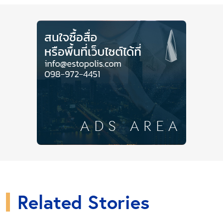
ศักยภาพและได้ชื่อว่าเป็นทำเลที่อยู่อาศัยในเขต
ศูนย์กลางธุรกิจ (Central Business District : CBD) เชื่อม
โยงถนนสายสำคัญ ได้แก่ ถนนอโศกมนตรีและถนน
รัชดาภิเษก พร้อมองค์ประกอบการใช้ชีวิตอย่างเหนือ
ระดับ แวดล้อมด้วยห้างสรรพสินค้าชั้นนำของเมืองไทย
ทั้งการเดินทางที่สะดวก เชื่อมต่อระบบขนส่งมวลชน
สาธารณะรถไฟฟ้าบนดิน รถไฟฟ้าใต้ดิน และแอร์พอร์ต
ลิงค์เชื่อม 3 สนามบิน ดอนเมือง สุวรรณภูมิ และอู่ตะเภา
(ในอนาคต) ทำให้ “เพชรบุรี-มักกะสัน” เป็นพื้นที่ที่มี
เอกลักษณ์เฉพาะตัวมากที่สุดของกรุงเทพฯ และยังเป็น
หนึ่งในพื้นที่ที่มีราคาที่ดินสูงที่สุดเช่นกัน
Related Stories