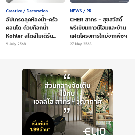
ตอบโจทย์สำหรับผู้อยู่อาศัยจริง (Real Demand) เพราะมี
Creative / Decoration
NEWS / PR
จำนวนยูนิตน้อย เน้นความเป็นส่วนตัวสูง นอกจากนี้ ยัง
อัปเกรดลุคห้องน้ำ-ครัว
CHER สาทร - สุขสวัสดิ์
ตอกย้ำแบรนด์พร้อมพัฒนาคุณค่าผลิตภัณฑ์ (Product
คอนโด ด้วยก๊อกน้ำ
พรีเมียมทาวน์โฮมและบ้าน
Value) ด้วยการออกแบบทั้งภายในและภายนอกที่รองรับ
Kohler สไตล์โมเดิร์น
แฝดโครงการใหม่จากพีซฯ
ไลฟ์สไตล์คนรุ่นใหม่ ตั้งแต่ New Architectural Design,
เรียบหรู
9 July 2568
27 May 2568
New LPN Design พื้นที่ส่วนกลาง Co - Living Zone ห้อง
อเนกประสงค์ เพื่อพบปะสังสรรค์ Co-Living Area ลาน
กิจกรรมเพื่อการพักผ่อน สอดรับชีวิตคนเมืองที่รักการออก
กำลังกายด้วยสวนอินฟินนิตี้ ชั้น 32 พร้อมจุดชมวิว Sky
Lounge และสวนดาดฟ้า Roof Garden ชั้น 35 ซึ่งเป็น
สวนผักที่ใช้งานได้จริง โดยมีการจัดสรรการใช้พื้นที่ร่วม
กันอย่างเกื้อกูล มุ่งเน้นการให้ความสำคัญกับคุณภาพชีวิต
ที่ดีของผู้อยู่อาศัย นอกจากนี้ ยังมีมาตรฐานการออกแบบ
และก่อสร้างสูงสุด โดยเลือกใช้วัสดุและอุปกรณ์ที่มี
คุณภาพสูง