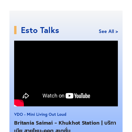
Esto Talks
See All >
VDO - Mini Living Out Loud
Britania Saimai - Khukhot Station | บริทา
เนีย สายไหม-คูคต สเตชั่น