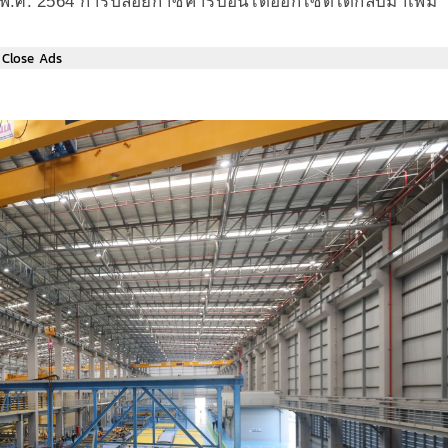
 พ.ศ. 2564 การปล่อยก๊าซคาร์บอนไดออกไซด์ได้กลับมาเพิ่ม
Close Ads