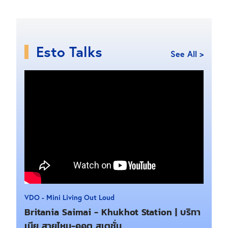
Esto Talks
See All >
VDO - Mini Living Out Loud
Britania Saimai - Khukhot Station | บริทา
เนีย สายไหม-คูคต สเตชั่น