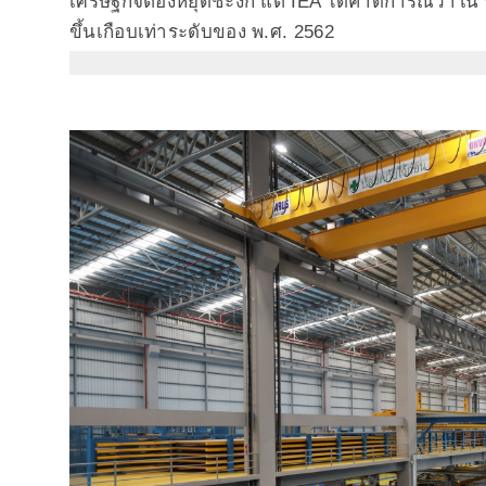
เศรษฐกิจต้องหยุดชะงัก แต่ IEA ได้คาดการณ์ว่าใน
ขึ้นเกือบเท่าระดับของ พ.ศ. 2562