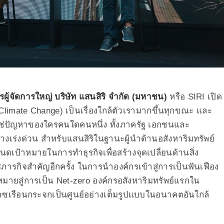
จัดการใหญ่ บริษัท แสนสิริ จำกัด (มหาชน)
หรือ SIRI เปิด
limate Change) เป็นเรื่องใกล้ตัวเรามากขึ้นทุกขณะ และ
ใช่ปัญหาของใครคนใดคนหนึ่ง ทั้งภาครัฐ เอกชนและ
่างเร่งด่วน สำหรับแสนสิริในฐานะผู้นำด้านอสังหาริมทรัพย์
นดเป้าหมายในการทำธุรกิจเพื่อสร้างจุดเปลี่ยนด้านสิ่ง
ภารกิจสำคัญอีกครั้ง ในการนำองค์กรเข้าสู่การเป็นฟันเฟือง
าหมายสู่การเป็น Net-zero องค์กรอสังหาริมทรัพย์แรกใน
๊าซเรือนกระจกเป็นศูนย์อย่างเต็มรูปแบบในอนาคตอันใกล้