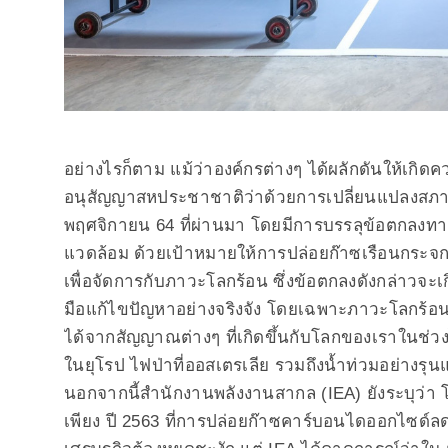
อย่างไรก็ตาม แม้ว่าองค์กรต่างๆ ได้ผลักดันให้เกิ
อนุสัญญาสหประชาชาติว่าด้วยการเปลี่ยนแปลงสภาพภูม
พฤศจิกายน 64 ที่ผ่านมา โดยมีการบรรลุข้อตกลงทา
แวดล้อม ด้วยเป้าหมายให้การปล่อยก๊าซเรือนกระจกสุ
เพื่อจัดการกับภาวะโลกร้อน ซึ่งข้อตกลงดังกล่าวจะ
มือแก้ไขปัญหาอย่างจริงจัง โดยเฉพาะภาวะโลกร้อนที่
ได้จากสัญญาณต่างๆ ที่เกิดขึ้นกับโลกของเราในช่วงไม
ในยุโรป ไฟป่าที่ออสเตรเลีย รวมถึงน้ำท่วมอย่าง
นอกจากนี้สำนักงานพลังงานสากล (IEA) ยังระบุว่า โ
เพียง ปี 2563 ที่การปล่อยก๊าซคาร์บอนไดออกไซด์ลด