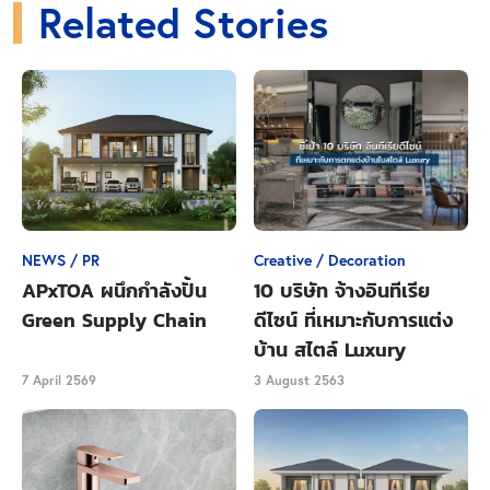
Related Stories
สะดวกสบาย ตลอดจนนวัตกรรมและ
เทคโนโลยีต่าง ๆ ที่ผู้
ประกอบการหลายเจ้าต่างนำมาใช้เข้ามาพัฒนาโครงการ
เพื่อช่วยอำนวยความสะดวกให้แก่ลูกบ้าน และอีกเหตุผล
หนึ่ง คือ ส่วนใหญ่แล้วคอนโดระดับ Super Luxury จะมี
จำนวนยูนิตภายในโครงการค่อนข้างน้อย จึงยิ่งตอบโจทย์
ทั้งเรื่องความเป็นส่วนตัวได้เป็นอย่างดี
สำหรับฝั่งชาวต่างชาติเอง ก็ค่อนข้างให้ความไว้วางใจ
เรื่องการควบคุมการแพร่ระบาดของ Covid-19 จึงมีหลาย
NEWS / PR
Creative / Decoration
APxTOA ผนึกกำลังปั้น
10 บริษัท จ้างอินทีเรีย
คนต่างมองว่า ประเทศไทยเหมาะจะเป็นแหล่งพักอาศัยที่
Green Supply Chain
ดีไซน์ ที่เหมาะกับการแต่ง
2 รองจากบ้านตัวเอง และนอกจากนี้
ราคาขาย
บ้าน สไตล์ Luxury
คอนโดมิเนียมในไทย ยังนับว่าถูกมากหากเทียบกับหลาย
ประเทศในเอเชียด้วย
นี่จึงเป็นเหมือนภาพสะท้อนให้เห็น
7 April 2569
3 August 2563
ว่า ตลาดอสังหาฯ ฝั่งคอนโดหรูอาจจะมีโอกาสกลับมา
คึกคักอีกครั้ง หลังวิกฤต Covid-19 สิ้นสุดลงนั่นเอง