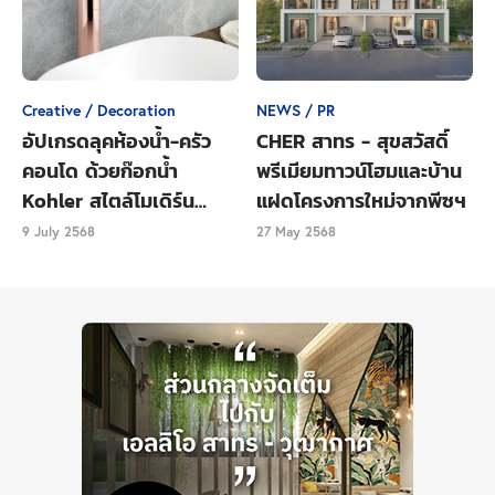
สำหรับ
ภาพรวมตลาดคอนโดมิเนียม ระดับ Super
Luxury ราคาขายเฉลี่ยมากกว่า 250,000 บาท/ตาราง
เมตร
(ณ สิ้นปี ไตรมาสที่ 1 ปี 2563 พื้นที่
กรุงเทพมหานคร) พบว่า...
Creative / Decoration
NEWS / PR
มีอุปทานที่อยู่ระหว่างการขายประมาณ 27 โครงการ
อัปเกรดลุคห้องน้ำ-ครัว
CHER สาทร - สุขสวัสดิ์
จำนวน 6,027 ยูนิต
คอนโด ด้วยก๊อกน้ำ
พรีเมียมทาวน์โฮมและบ้าน
ขายไปแล้วประมาณ 4,050 ยูนิต หรือคิดเป็น 67%
Kohler สไตล์โมเดิร์น
แฝดโครงการใหม่จากพีซฯ
ของอุปทานที่อยู่ระหว่างการขายทั้งหมด
เรียบหรู
9 July 2568
27 May 2568
และมีจำนวนยูนิตเหลือขายประมาณ 1,977 ยูนิตหรือ
คิดเป็น 33% นั่นเอง
www.thansettakij.com
อ้างอิง :