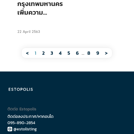
กรุงเทพมหานคร
เพิ่มความ
ปลอดภัยผู้
โดยสารระบบ
22 April 2563
ขนส่งสาธารณะ
<
1
2
3
4
5
6
...
8
9
>
ติดต่อ Estopolis
ติดต่อลงประกาศ/หาคอนโด
095-890-2854
@estolisting