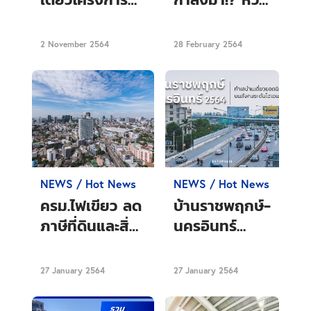
ใหม่ 2564 ทำเล
วัคซีนพลิกอสัง
กรุงเทพ และ
หาฯ เตรียม
2 November 2564
28 February 2564
บ้านใหม่นนทบุรี
เปิดตัวบ้าน
คอนโดปีนี้
NEWS / Hot News
NEWS / Hot News
ครม.ไฟเขียว ลด
บ้านราชพฤกษ์-
ภาษีที่ดินและสิ่ง
นครอินทร์
ปลูกสร้าง ปี
2564 ทำเลบ้าน
2564
เดี่ยวยอดนิยม
27 January 2564
27 January 2564
บนสังคมระดับ
ไฮเอนด์