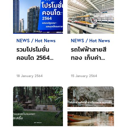
NEWS / Hot News
NEWS / Hot News
รวมโปรโมชั่น
รถไฟฟ้าสายสี
คอนโด 2564
ทอง เก็บค่า
แคมเปญแรง
โดยสาร 15
แซงทุกโครงการ
บาทตลอดสาย
18 January 2564
15 January 2564
ตั้งแต่ 16 ม.ค.
2564 เป็นต้นไป