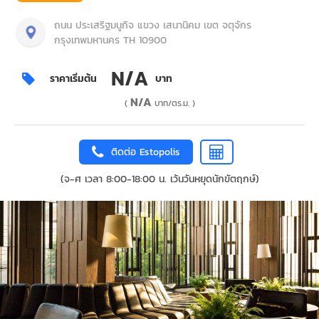
ถนน ประเสริฐมนูกิจ แขวง เสนานิคม เขต จตุจักร
กรุงเทพมหานคร TH 10900
N/A
ราคาเริ่มต้น
บาท
N/A
(
บาท/ตร.ม. )
ติดต่อ Estopolis
(จ-ศ เวลา 8:00-18:00 น. เว้นวันหยุดนักขัตฤกษ์)