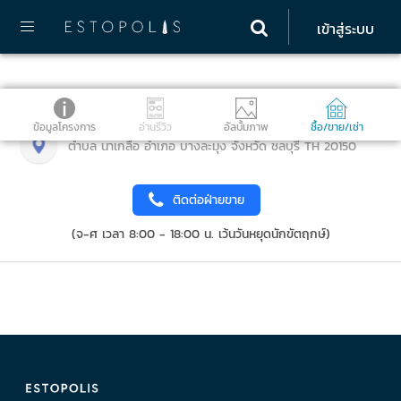
เข้าสู่ระบบ
ข้อมูลโครงการ
อ่านรีวิว
อัลบั้มภาพ
ซื้อ/ขาย/เช่า
ตำบล นาเกลือ อำเภอ บางละมุง จังหวัด ชลบุรี TH 20150
ติดต่อฝ่ายขาย
(จ-ศ เวลา 8:00 - 18:00 น. เว้นวันหยุดนักขัตฤกษ์)