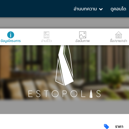
อ่านบทความ
ดูคอนโด
ข้อมูลโครงการ
อ่านรีวิว
อัลบั้มภาพ
ซื้อ/ขาย/เช่า
ราคา