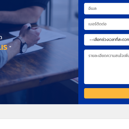
ด
IS
”