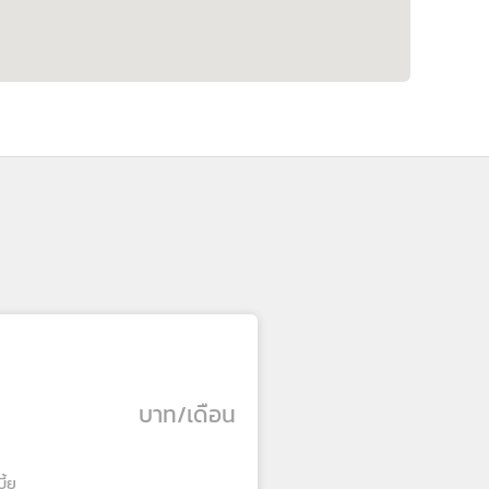
บาท/เดือน
ี้ย