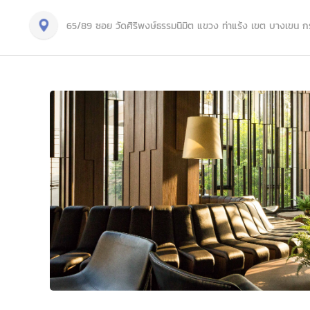
65/89 ซอย วัดศิริพงษ์ธรรมนิมิต แขวง ท่าแร้ง เขต บางเขน