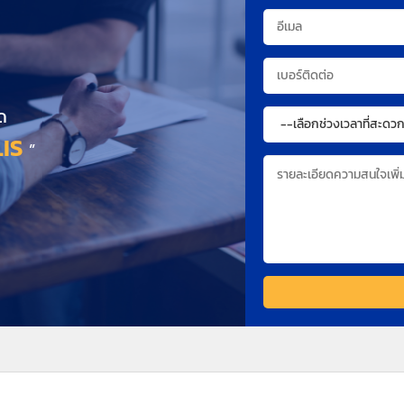
ด
IS
”