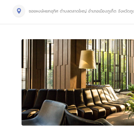
ซอยหงษ์หยกอุทิศ ตำบลตลาดใหญ่ อำเภอเมืองภูเก็ต จังหวัดภูเ