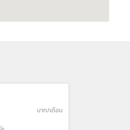
บาท/เดือน
ี้ย