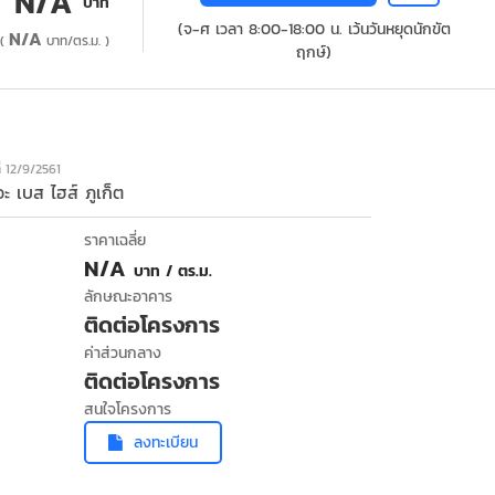
N/A
บาท
(จ-ศ เวลา 8:00-18:00 น. เว้นวันหยุดนักขัต
N/A
(
บาท/ตร.ม. )
ฤกษ์)
ี่ 12/9/2561
ะ เบส ไฮส์ ภูเก็ต
ราคาเฉลี่ย
N/A
บาท / ตร.ม.
ลักษณะอาคาร
ติดต่อโครงการ
ค่าส่วนกลาง
ติดต่อโครงการ
สนใจโครงการ
ลงทะเบียน