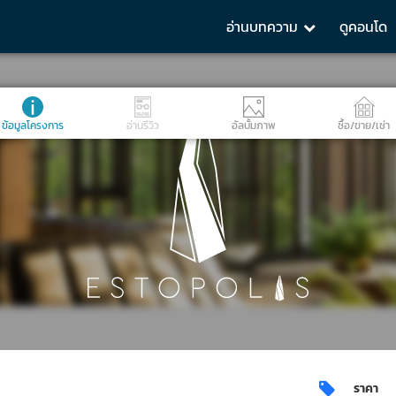
อ่านบทความ
ดูคอนโด
ข้อมูลโครงการ
อ่านรีวิว
อัลบั้มภาพ
ซื้อ/ขาย/เช่า
ราคา