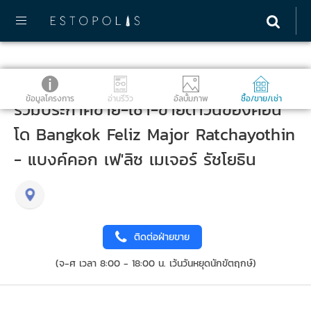
ข้อมูลโครงการ
อ่านรีวิว
อัลบั้มภาพ
ซื้อ/ขาย/เช่า
รวมประกาศขาย-เช่า-ขายดาวน์ของคอน
โด Bangkok Feliz Major Ratchayothin
- แบงค์คอก เฟ'ลิซ เมเจอร์ รัชโยธิน
ติดต่อฝ่ายขาย
(จ-ศ เวลา 8:00 - 18:00 น. เว้นวันหยุดนักขัตฤกษ์)