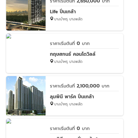
2,650,000
ราคาเริ่มต้นที่
บาท
Life ปิ่นเกล้า
บางบำหรุ บางพลัด
0
ราคาเริ่มต้นที่
บาท
กฤษสกนธ์ คอนโดวิลล์
บางบำหรุ บางพลัด
2,100,000
ราคาเริ่มต้นที่
บาท
ลุมพินี พาร์ค ปิ่นเกล้า
บางบำหรุ บางพลัด
0
ราคาเริ่มต้นที่
บาท