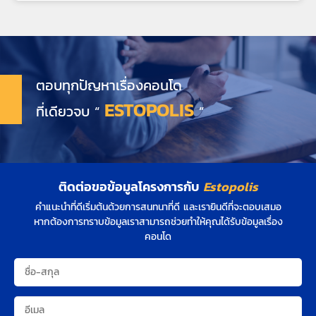
ตอบทุกปัญหาเรื่องคอนโด
ESTOPOLIS
ที่เดียวจบ “
”
ติดต่อขอข้อมูลโครงการกับ
Estopolis
คำแนะนำที่ดีเริ่มต้นด้วยการสนทนาที่ดี และเรายินดีที่จะตอบเสมอ
หากต้องการทราบข้อมูลเราสามารถช่วยทำให้คุณได้รับข้อมูลเรื่อง
คอนโด