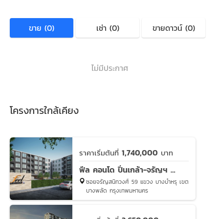
ขาย (0)
เช่า (0)
ขายดาวน์ (0)
ไม่มีประกาศ
โครงการใกล้เคียง
1,740,000
ราคาเริ่มต้นที่
บาท
ฟีล คอนโด ปิ่นเกล้า-จรัญฯ 59 (Feel Condo)
ซอยจรัญสนิทวงศ์ 59 แขวง บางบำหรุ เขต
บางพลัด กรุงเทพมหานคร