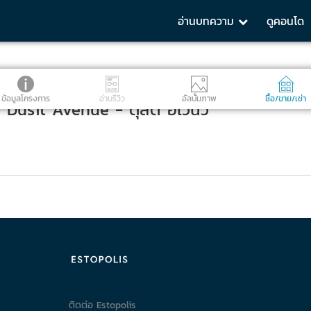
อ่านบทความ
ดูคอนโด
ข้อมูลโครงการ
อ่านรีวิว
อัลบั้มภาพ
ซื้อ/ขาย/เช่า
Dusit Avenue - ดุสิต อเวนิว
ติดต่อ Estopolis