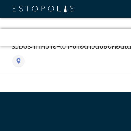
รวมประกาศขาย-เช่า-ขายดาวน์ของคอนโด 