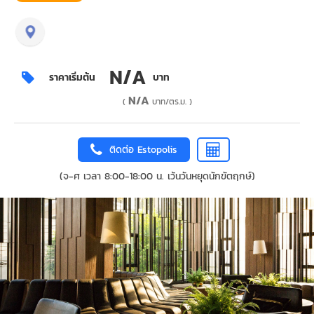
N/A
ราคาเริ่มต้น
บาท
N/A
(
บาท/ตร.ม. )
ติดต่อ Estopolis
(จ-ศ เวลา 8:00-18:00 น. เว้นวันหยุดนักขัตฤกษ์)